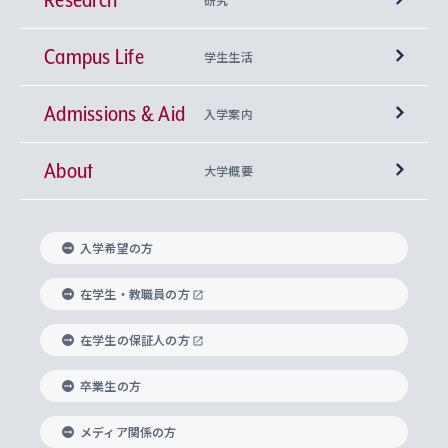
Campus Life
興味から学科を探す
研究所 等
神学部
学生生活
Admissions & Aid
上智大学の全学共通教育
Sophia Open Research Weeks (SORW)
学期区分と授業時間割
文学部
キリスト教文化研究所
入学案内
About
上智大学の語学教育
産官学連携
課外活動
上智大学で取得できる学位
総合人間科学部
中世思想研究所
基盤教育センター
大学概要
上智大学のアドミッション・ポリシー（入学者受
法学部
上智大学のグローバル教育
知的財産
グローバルな学びのコミュニティ
理事長・学長メッセージ
イベロアメリカ研究所
キリスト教人間学
言語教育研究センター
課外教育プログラム
入れの方針）
入学希望の方
経済学部
国際言語情報研究所
学びのサポート
研究支援制度
学生の相談窓口
上智大学の精神
身体知
ボランティア活動
グローバル教育センター
学長・副学長紹介
科目等履修生
在学生・教職員の方
外国語学部
グローバル・コンサーン研究所
思考と表現
大学院
研究活動に関する法令・研究費の使用について
キャリア形成サポート
グローバルエンゲージメント
在学生の保証人の方
上智大学で学ぶ
重点領域研究・自由課題研究
心身の健康相談
上智大学の理念
研究生・外国人特別研究生・国費留学生
卒業生の方
総合グローバル学部
比較文化研究所
データサイエンス
助産学専攻科
住まいのサポート
上智大学公式ソーシャルメディア
海外で学ぶ
ハラスメント防止の取り組み
上智大学の沿革
神学研究科
キャリア形成支援プログラム
上智大学を訪れた世界の知性
交換留学生(海外大学から上智大学で学ぶ)
メディア関係の方