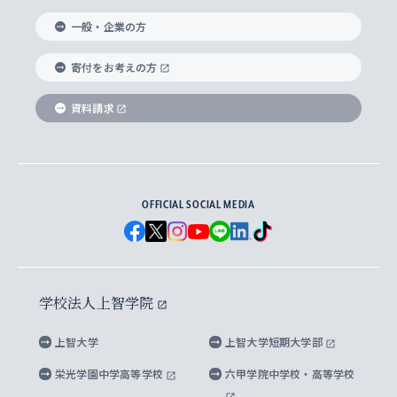
国際教養学部
ヨーロッパ研究所
生涯学習
学校法人上智学院について
障がいのある学生への支援
ソフィア・アーカイブズ
文学研究科
国際派・留学経験者 キャリア支援
グローバル・キャンパス
ノンディグリー生
一般・企業の方
理工学部
アジア文化研究所
上智大学とカトリック
数字で見る上智大学
実践宗教学研究科
就職（内定先）・進路統計
国連Weeks・アフリカWeeks
Sophia Short-term Program受講生
寄付をお考えの方
SPSF（Sophia Program for Sustainable
アメリカ・カナダ研究所
総合人間科学研究科
企業の採用ご担当者様へのご案内
ダイバーシティ＆サステナビリティへの取り組み
上智大学のネットワーク
資料請求
学費・奨学金
Futures） – 持続可能な未来を考える６学科連携
英語コース –
地球環境研究所
法学研究科（法科大学院含む）
卒業生へのご案内
上智大学の出版物
卒業生とのネットワーク
学部入学前に出願する奨学金
上智大学のビジュアル・アイデンティティ
メディア・ジャーナリズム研究所
経済学研究科
OFFICIAL SOCIAL MEDIA
父母・保証人とのネットワーク
上智大学大学案内・大学院案内
学部在学中に出願する奨学金
と校歌
イスラーム地域研究所
言語科学研究科
地域とのネットワーク
広報誌 Vox Sophia
上智大学への取材・キャンパスでの撮影について
国による高等教育の修学支援新制度
上智大学ビジュアル・アイデンティティ
水稀少社会研究センター
学校法人上智学院
グローバル・スタディーズ研究科
学外とのネットワーク
英文広報誌 SOPHIA magazine
大学院生対象の奨学金
上智大学の公開情報
公式キャラクター「ソフィアンくん」
上智大学
上智大学短期大学部
先進機械・構造材料イノベーションセンター
理工学研究科
上智大学出版SUPの出版物
海外留学する際の費用と奨学金
キャンパス案内
上智大学校歌 ・上智大学学生歌
上智大学の教育研究活動等の情報公表
栄光学園中学高等学校
六甲学院中学校・高等学校