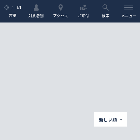
EN
JP
言語
対象者別
アクセス
ご寄付
検索
メニュー
新しい順