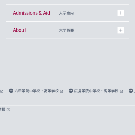
Admissions & Aid
上智大学の全学共通教育
Sophia Open Research Weeks (SORW)
学期区分と授業時間割
文学部
キリスト教文化研究所
入学案内
About
上智大学の語学教育
産官学連携
課外活動
上智大学で取得できる学位
総合人間科学部
中世思想研究所
基盤教育センター
大学概要
上智大学のアドミッション・ポリシー（入学者受
法学部
上智大学のグローバル教育
知的財産
グローバルな学びのコミュニティ
理事長・学長メッセージ
イベロアメリカ研究所
キリスト教人間学
言語教育研究センター
課外教育プログラム
入れの方針）
経済学部
国際言語情報研究所
学びのサポート
研究支援制度
学生の相談窓口
上智大学の精神
身体知
ボランティア活動
グローバル教育センター
学長・副学長紹介
科目等履修生
外国語学部
グローバル・コンサーン研究所
思考と表現
大学院
研究活動に関する法令・研究費の使用について
キャリア形成サポート
グローバルエンゲージメント
上智大学で学ぶ
重点領域研究・自由課題研究
心身の健康相談
上智大学の理念
研究生・外国人特別研究生・国費留学生
六甲学院中学校・高等学校
広島学院中学校・高等学校
総合グローバル学部
比較文化研究所
データサイエンス
助産学専攻科
住まいのサポート
上智大学公式ソーシャルメディア
海外で学ぶ
ハラスメント防止の取り組み
上智大学の沿革
神学研究科
キャリア形成支援プログラム
上智大学を訪れた世界の知性
交換留学生(海外大学から上智大学で学ぶ)
情報
国際教養学部
ヨーロッパ研究所
生涯学習
学校法人上智学院について
障がいのある学生への支援
ソフィア・アーカイブズ
文学研究科
国際派・留学経験者 キャリア支援
グローバル・キャンパス
ノンディグリー生
理工学部
アジア文化研究所
上智大学とカトリック
数字で見る上智大学
実践宗教学研究科
就職（内定先）・進路統計
国連Weeks・アフリカWeeks