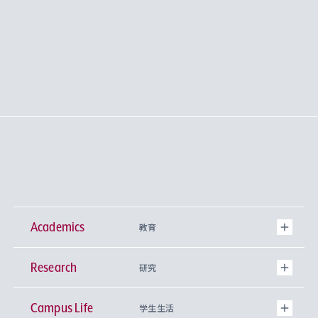
Academics
教育
Research
学部
研究
Campus Life
興味から学科を探す
研究所 等
神学部
学生生活