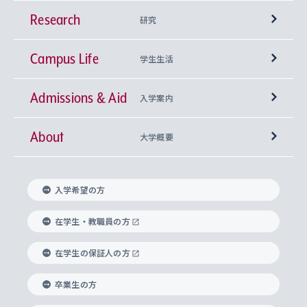
Research
学部
研究
Campus Life
興味から学科を探す
研究所 等
神学部
学生生活
Admissions & Aid
上智大学の全学共通教育
Sophia Open Research Weeks (SORW)
学期区分と授業時間割
文学部
キリスト教文化研究所
入学案内
About
上智大学の語学教育
産官学連携
課外活動
上智大学で取得できる学位
総合人間科学部
中世思想研究所
基盤教育センター
大学概要
上智大学のアドミッション・ポリシー（入学者受
法学部
上智大学のグローバル教育
知的財産
グローバルな学びのコミュニティ
理事長・学長メッセージ
イベロアメリカ研究所
キリスト教人間学
言語教育研究センター
課外教育プログラム
入れの方針）
入学希望の方
経済学部
国際言語情報研究所
学びのサポート
研究支援制度
学生の相談窓口
上智大学の精神
身体知
ボランティア活動
グローバル教育センター
学長・副学長紹介
科目等履修生
在学生・教職員の方
外国語学部
グローバル・コンサーン研究所
思考と表現
大学院
研究活動に関する法令・研究費の使用について
キャリア形成サポート
グローバルエンゲージメント
在学生の保証人の方
上智大学で学ぶ
重点領域研究・自由課題研究
心身の健康相談
上智大学の理念
研究生・外国人特別研究生・国費留学生
卒業生の方
総合グローバル学部
比較文化研究所
データサイエンス
助産学専攻科
住まいのサポート
上智大学公式ソーシャルメディア
海外で学ぶ
ハラスメント防止の取り組み
上智大学の沿革
神学研究科
キャリア形成支援プログラム
上智大学を訪れた世界の知性
交換留学生(海外大学から上智大学で学ぶ)