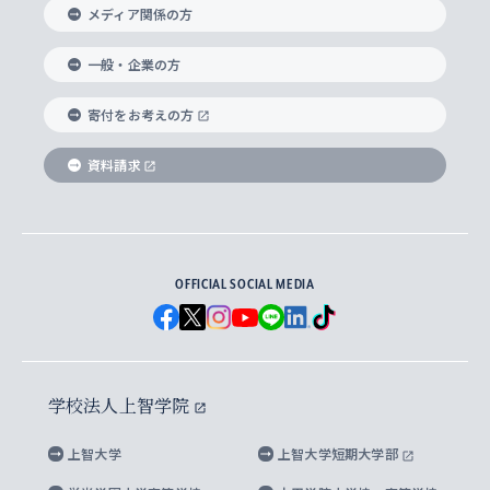
メディア関係の方
国際教養学部
ヨーロッパ研究所
生涯学習
学校法人上智学院について
障がいのある学生への支援
ソフィア・アーカイブズ
文学研究科
国際派・留学経験者 キャリア支援
グローバル・キャンパス
ノンディグリー生
一般・企業の方
理工学部
アジア文化研究所
上智大学とカトリック
数字で見る上智大学
実践宗教学研究科
就職（内定先）・進路統計
国連Weeks・アフリカWeeks
Sophia Short-term Program受講生
寄付をお考えの方
SPSF（Sophia Program for Sustainable
アメリカ・カナダ研究所
総合人間科学研究科
企業の採用ご担当者様へのご案内
ダイバーシティ＆サステナビリティへの取り組み
上智大学のネットワーク
資料請求
学費・奨学金
Futures） – 持続可能な未来を考える６学科連携
英語コース –
地球環境研究所
法学研究科（法科大学院含む）
卒業生へのご案内
上智大学の出版物
卒業生とのネットワーク
学部入学前に出願する奨学金
上智大学のビジュアル・アイデンティティ
メディア・ジャーナリズム研究所
経済学研究科
OFFICIAL SOCIAL MEDIA
父母・保証人とのネットワーク
上智大学大学案内・大学院案内
学部在学中に出願する奨学金
と校歌
イスラーム地域研究所
言語科学研究科
地域とのネットワーク
広報誌 Vox Sophia
上智大学への取材・キャンパスでの撮影について
国による高等教育の修学支援新制度
上智大学ビジュアル・アイデンティティ
水稀少社会研究センター
学校法人上智学院
グローバル・スタディーズ研究科
学外とのネットワーク
英文広報誌 SOPHIA magazine
大学院生対象の奨学金
上智大学の公開情報
公式キャラクター「ソフィアンくん」
上智大学
上智大学短期大学部
先進機械・構造材料イノベーションセンター
理工学研究科
上智大学出版SUPの出版物
海外留学する際の費用と奨学金
キャンパス案内
上智大学校歌 ・上智大学学生歌
上智大学の教育研究活動等の情報公表