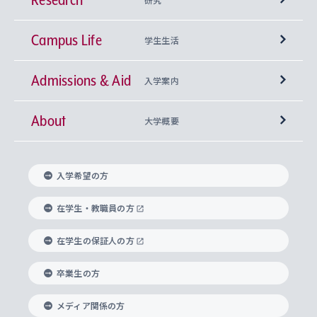
Campus Life
興味から学科を探す
研究所 等
神学部
学生生活
Admissions & Aid
上智大学の全学共通教育
Sophia Open Research Weeks (SORW)
学期区分と授業時間割
文学部
キリスト教文化研究所
入学案内
About
上智大学の語学教育
産官学連携
課外活動
上智大学で取得できる学位
総合人間科学部
中世思想研究所
基盤教育センター
大学概要
上智大学のアドミッション・ポリシー（入学者受
法学部
上智大学のグローバル教育
知的財産
グローバルな学びのコミュニティ
理事長・学長メッセージ
イベロアメリカ研究所
キリスト教人間学
言語教育研究センター
課外教育プログラム
入れの方針）
入学希望の方
経済学部
国際言語情報研究所
学びのサポート
研究支援制度
学生の相談窓口
上智大学の精神
身体知
ボランティア活動
グローバル教育センター
学長・副学長紹介
科目等履修生
在学生・教職員の方
外国語学部
グローバル・コンサーン研究所
思考と表現
大学院
研究活動に関する法令・研究費の使用について
キャリア形成サポート
グローバルエンゲージメント
在学生の保証人の方
上智大学で学ぶ
重点領域研究・自由課題研究
心身の健康相談
上智大学の理念
研究生・外国人特別研究生・国費留学生
卒業生の方
総合グローバル学部
比較文化研究所
データサイエンス
助産学専攻科
住まいのサポート
上智大学公式ソーシャルメディア
海外で学ぶ
ハラスメント防止の取り組み
上智大学の沿革
神学研究科
キャリア形成支援プログラム
上智大学を訪れた世界の知性
交換留学生(海外大学から上智大学で学ぶ)
メディア関係の方