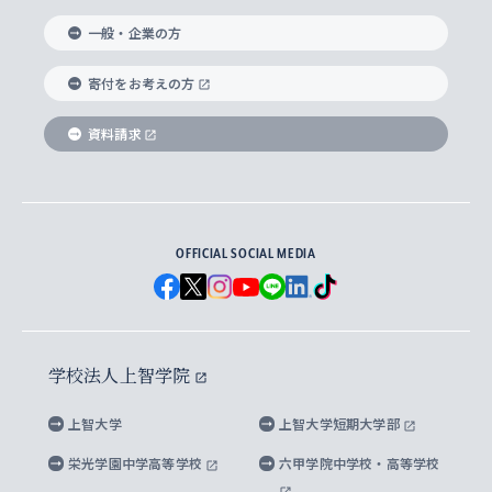
国際教養学部
ヨーロッパ研究所
生涯学習
学校法人上智学院について
障がいのある学生への支援
ソフィア・アーカイブズ
文学研究科
国際派・留学経験者 キャリア支援
グローバル・キャンパス
ノンディグリー生
一般・企業の方
理工学部
アジア文化研究所
上智大学とカトリック
数字で見る上智大学
実践宗教学研究科
就職（内定先）・進路統計
国連Weeks・アフリカWeeks
Sophia Short-term Program受講生
寄付をお考えの方
SPSF（Sophia Program for Sustainable
アメリカ・カナダ研究所
総合人間科学研究科
企業の採用ご担当者様へのご案内
ダイバーシティ＆サステナビリティへの取り組み
上智大学のネットワーク
資料請求
学費・奨学金
Futures） – 持続可能な未来を考える６学科連携
英語コース –
地球環境研究所
法学研究科（法科大学院含む）
卒業生へのご案内
上智大学の出版物
卒業生とのネットワーク
学部入学前に出願する奨学金
上智大学のビジュアル・アイデンティティ
メディア・ジャーナリズム研究所
経済学研究科
OFFICIAL SOCIAL MEDIA
父母・保証人とのネットワーク
上智大学大学案内・大学院案内
学部在学中に出願する奨学金
と校歌
イスラーム地域研究所
言語科学研究科
地域とのネットワーク
広報誌 Vox Sophia
上智大学への取材・キャンパスでの撮影について
国による高等教育の修学支援新制度
上智大学ビジュアル・アイデンティティ
水稀少社会研究センター
学校法人上智学院
グローバル・スタディーズ研究科
学外とのネットワーク
英文広報誌 SOPHIA magazine
大学院生対象の奨学金
上智大学の公開情報
公式キャラクター「ソフィアンくん」
上智大学
上智大学短期大学部
先進機械・構造材料イノベーションセンター
理工学研究科
上智大学出版SUPの出版物
海外留学する際の費用と奨学金
キャンパス案内
上智大学校歌 ・上智大学学生歌
上智大学の教育研究活動等の情報公表
栄光学園中学高等学校
六甲学院中学校・高等学校