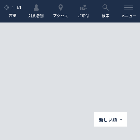
EN
JP
言語
対象者別
アクセス
ご寄付
検索
メニュー
新しい順