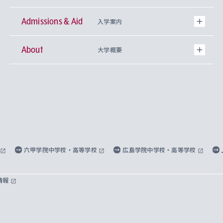
Admissions & Aid
上智大学の全学共通教育
Sophia Open Research Weeks (SORW)
学期区分と授業時間割
文学部
キリスト教文化研究所
入学案内
About
上智大学の語学教育
産官学連携
課外活動
上智大学で取得できる学位
総合人間科学部
中世思想研究所
基盤教育センター
大学概要
上智大学のアドミッション・ポリシー（入学者受
法学部
上智大学のグローバル教育
知的財産
グローバルな学びのコミュニティ
理事長・学長メッセージ
イベロアメリカ研究所
キリスト教人間学
言語教育研究センター
課外教育プログラム
入れの方針）
経済学部
国際言語情報研究所
学びのサポート
研究支援制度
学生の相談窓口
上智大学の精神
身体知
ボランティア活動
グローバル教育センター
学長・副学長紹介
科目等履修生
外国語学部
グローバル・コンサーン研究所
思考と表現
大学院
研究活動に関する法令・研究費の使用について
キャリア形成サポート
グローバルエンゲージメント
上智大学で学ぶ
重点領域研究・自由課題研究
心身の健康相談
上智大学の理念
研究生・外国人特別研究生・国費留学生
六甲学院中学校・高等学校
広島学院中学校・高等学校
総合グローバル学部
比較文化研究所
データサイエンス
助産学専攻科
住まいのサポート
上智大学公式ソーシャルメディア
海外で学ぶ
ハラスメント防止の取り組み
上智大学の沿革
神学研究科
キャリア形成支援プログラム
上智大学を訪れた世界の知性
交換留学生(海外大学から上智大学で学ぶ)
情報
国際教養学部
ヨーロッパ研究所
生涯学習
学校法人上智学院について
障がいのある学生への支援
ソフィア・アーカイブズ
文学研究科
国際派・留学経験者 キャリア支援
グローバル・キャンパス
ノンディグリー生
理工学部
アジア文化研究所
上智大学とカトリック
数字で見る上智大学
実践宗教学研究科
就職（内定先）・進路統計
国連Weeks・アフリカWeeks