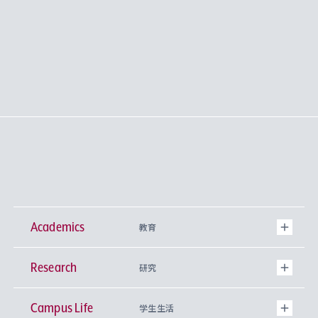
Academics
教育
Research
学部
研究
Campus Life
興味から学科を探す
研究所 等
神学部
学生生活