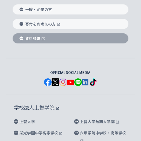
国際教養学部
ヨーロッパ研究所
生涯学習
学校法人上智学院について
障がいのある学生への支援
ソフィア・アーカイブズ
文学研究科
国際派・留学経験者 キャリア支援
グローバル・キャンパス
ノンディグリー生
一般・企業の方
理工学部
アジア文化研究所
上智大学とカトリック
数字で見る上智大学
実践宗教学研究科
就職（内定先）・進路統計
国連Weeks・アフリカWeeks
Sophia Short-term Program受講生
寄付をお考えの方
SPSF（Sophia Program for Sustainable
アメリカ・カナダ研究所
総合人間科学研究科
企業の採用ご担当者様へのご案内
ダイバーシティ＆サステナビリティへの取り組み
上智大学のネットワーク
資料請求
学費・奨学金
Futures） – 持続可能な未来を考える６学科連携
英語コース –
地球環境研究所
法学研究科（法科大学院含む）
卒業生へのご案内
上智大学の出版物
卒業生とのネットワーク
学部入学前に出願する奨学金
上智大学のビジュアル・アイデンティティ
メディア・ジャーナリズム研究所
経済学研究科
OFFICIAL SOCIAL MEDIA
父母・保証人とのネットワーク
上智大学大学案内・大学院案内
学部在学中に出願する奨学金
と校歌
イスラーム地域研究所
言語科学研究科
地域とのネットワーク
広報誌 Vox Sophia
上智大学への取材・キャンパスでの撮影について
国による高等教育の修学支援新制度
上智大学ビジュアル・アイデンティティ
水稀少社会研究センター
学校法人上智学院
グローバル・スタディーズ研究科
学外とのネットワーク
英文広報誌 SOPHIA magazine
大学院生対象の奨学金
上智大学の公開情報
公式キャラクター「ソフィアンくん」
上智大学
上智大学短期大学部
先進機械・構造材料イノベーションセンター
理工学研究科
上智大学出版SUPの出版物
海外留学する際の費用と奨学金
キャンパス案内
上智大学校歌 ・上智大学学生歌
上智大学の教育研究活動等の情報公表
栄光学園中学高等学校
六甲学院中学校・高等学校