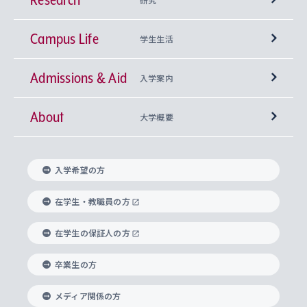
Campus Life
興味から学科を探す
研究所 等
神学部
学生生活
Admissions & Aid
上智大学の全学共通教育
Sophia Open Research Weeks (SORW)
学期区分と授業時間割
文学部
キリスト教文化研究所
入学案内
About
上智大学の語学教育
産官学連携
課外活動
上智大学で取得できる学位
総合人間科学部
中世思想研究所
基盤教育センター
大学概要
上智大学のアドミッション・ポリシー（入学者受
法学部
上智大学のグローバル教育
知的財産
グローバルな学びのコミュニティ
理事長・学長メッセージ
イベロアメリカ研究所
キリスト教人間学
言語教育研究センター
課外教育プログラム
入れの方針）
入学希望の方
経済学部
国際言語情報研究所
学びのサポート
研究支援制度
学生の相談窓口
上智大学の精神
身体知
ボランティア活動
グローバル教育センター
学長・副学長紹介
科目等履修生
在学生・教職員の方
外国語学部
グローバル・コンサーン研究所
思考と表現
大学院
研究活動に関する法令・研究費の使用について
キャリア形成サポート
グローバルエンゲージメント
在学生の保証人の方
上智大学で学ぶ
重点領域研究・自由課題研究
心身の健康相談
上智大学の理念
研究生・外国人特別研究生・国費留学生
卒業生の方
総合グローバル学部
比較文化研究所
データサイエンス
助産学専攻科
住まいのサポート
上智大学公式ソーシャルメディア
海外で学ぶ
ハラスメント防止の取り組み
上智大学の沿革
神学研究科
キャリア形成支援プログラム
上智大学を訪れた世界の知性
交換留学生(海外大学から上智大学で学ぶ)
メディア関係の方