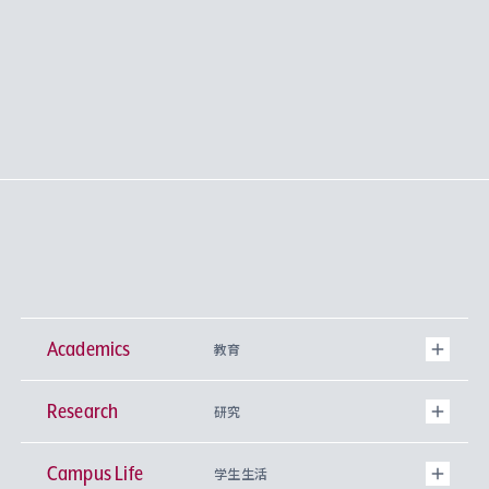
Academics
教育
Research
学部
研究
Campus Life
興味から学科を探す
研究所 等
神学部
学生生活