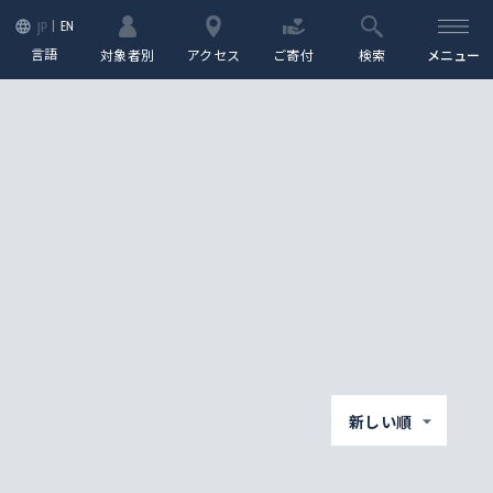
EN
JP
言語
対象者別
アクセス
ご寄付
検索
メニュー
新しい順