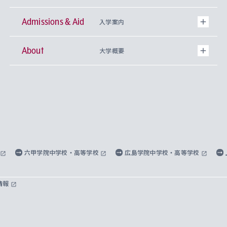
Admissions & Aid
上智大学の全学共通教育
Sophia Open Research Weeks (SORW)
学期区分と授業時間割
文学部
キリスト教文化研究所
入学案内
About
上智大学の語学教育
産官学連携
課外活動
上智大学で取得できる学位
総合人間科学部
中世思想研究所
基盤教育センター
大学概要
上智大学のアドミッション・ポリシー（入学者受
法学部
上智大学のグローバル教育
知的財産
グローバルな学びのコミュニティ
理事長・学長メッセージ
イベロアメリカ研究所
キリスト教人間学
言語教育研究センター
課外教育プログラム
入れの方針）
経済学部
国際言語情報研究所
学びのサポート
研究支援制度
学生の相談窓口
上智大学の精神
身体知
ボランティア活動
グローバル教育センター
学長・副学長紹介
科目等履修生
外国語学部
グローバル・コンサーン研究所
思考と表現
大学院
研究活動に関する法令・研究費の使用について
キャリア形成サポート
グローバルエンゲージメント
上智大学で学ぶ
重点領域研究・自由課題研究
心身の健康相談
上智大学の理念
研究生・外国人特別研究生・国費留学生
六甲学院中学校・高等学校
広島学院中学校・高等学校
総合グローバル学部
比較文化研究所
データサイエンス
助産学専攻科
住まいのサポート
上智大学公式ソーシャルメディア
海外で学ぶ
ハラスメント防止の取り組み
上智大学の沿革
神学研究科
キャリア形成支援プログラム
上智大学を訪れた世界の知性
交換留学生(海外大学から上智大学で学ぶ)
情報
国際教養学部
ヨーロッパ研究所
生涯学習
学校法人上智学院について
障がいのある学生への支援
ソフィア・アーカイブズ
文学研究科
国際派・留学経験者 キャリア支援
グローバル・キャンパス
ノンディグリー生
理工学部
アジア文化研究所
上智大学とカトリック
数字で見る上智大学
実践宗教学研究科
就職（内定先）・進路統計
国連Weeks・アフリカWeeks