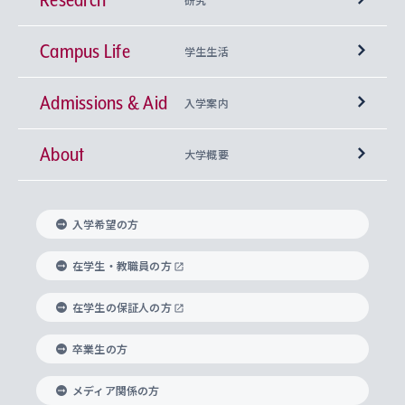
Campus Life
興味から学科を探す
研究所 等
神学部
学生生活
Admissions & Aid
上智大学の全学共通教育
Sophia Open Research Weeks (SORW)
学期区分と授業時間割
文学部
キリスト教文化研究所
入学案内
About
上智大学の語学教育
産官学連携
課外活動
上智大学で取得できる学位
総合人間科学部
中世思想研究所
基盤教育センター
大学概要
上智大学のアドミッション・ポリシー（入学者受
法学部
上智大学のグローバル教育
知的財産
グローバルな学びのコミュニティ
理事長・学長メッセージ
イベロアメリカ研究所
キリスト教人間学
言語教育研究センター
課外教育プログラム
入れの方針）
入学希望の方
経済学部
国際言語情報研究所
学びのサポート
研究支援制度
学生の相談窓口
上智大学の精神
身体知
ボランティア活動
グローバル教育センター
学長・副学長紹介
科目等履修生
在学生・教職員の方
外国語学部
グローバル・コンサーン研究所
思考と表現
大学院
研究活動に関する法令・研究費の使用について
キャリア形成サポート
グローバルエンゲージメント
在学生の保証人の方
上智大学で学ぶ
重点領域研究・自由課題研究
心身の健康相談
上智大学の理念
研究生・外国人特別研究生・国費留学生
卒業生の方
総合グローバル学部
比較文化研究所
データサイエンス
助産学専攻科
住まいのサポート
上智大学公式ソーシャルメディア
海外で学ぶ
ハラスメント防止の取り組み
上智大学の沿革
神学研究科
キャリア形成支援プログラム
上智大学を訪れた世界の知性
交換留学生(海外大学から上智大学で学ぶ)
メディア関係の方