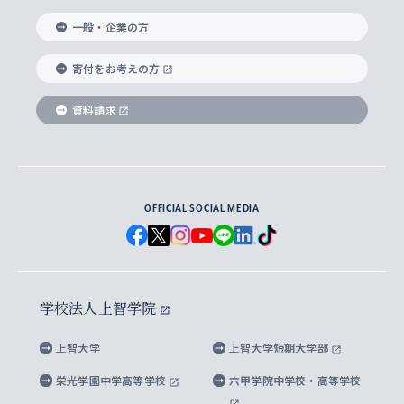
国際教養学部
ヨーロッパ研究所
生涯学習
学校法人上智学院について
障がいのある学生への支援
ソフィア・アーカイブズ
文学研究科
国際派・留学経験者 キャリア支援
グローバル・キャンパス
ノンディグリー生
一般・企業の方
理工学部
アジア文化研究所
上智大学とカトリック
数字で見る上智大学
実践宗教学研究科
就職（内定先）・進路統計
国連Weeks・アフリカWeeks
Sophia Short-term Program受講生
寄付をお考えの方
SPSF（Sophia Program for Sustainable
アメリカ・カナダ研究所
総合人間科学研究科
企業の採用ご担当者様へのご案内
ダイバーシティ＆サステナビリティへの取り組み
上智大学のネットワーク
資料請求
学費・奨学金
Futures） – 持続可能な未来を考える６学科連携
英語コース –
地球環境研究所
法学研究科（法科大学院含む）
卒業生へのご案内
上智大学の出版物
卒業生とのネットワーク
学部入学前に出願する奨学金
上智大学のビジュアル・アイデンティティ
メディア・ジャーナリズム研究所
経済学研究科
OFFICIAL SOCIAL MEDIA
父母・保証人とのネットワーク
上智大学大学案内・大学院案内
学部在学中に出願する奨学金
と校歌
イスラーム地域研究所
言語科学研究科
地域とのネットワーク
広報誌 Vox Sophia
上智大学への取材・キャンパスでの撮影について
国による高等教育の修学支援新制度
上智大学ビジュアル・アイデンティティ
水稀少社会研究センター
学校法人上智学院
グローバル・スタディーズ研究科
学外とのネットワーク
英文広報誌 SOPHIA magazine
大学院生対象の奨学金
上智大学の公開情報
公式キャラクター「ソフィアンくん」
上智大学
上智大学短期大学部
先進機械・構造材料イノベーションセンター
理工学研究科
上智大学出版SUPの出版物
海外留学する際の費用と奨学金
キャンパス案内
上智大学校歌 ・上智大学学生歌
上智大学の教育研究活動等の情報公表
栄光学園中学高等学校
六甲学院中学校・高等学校