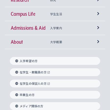
Campus Life
興味から学科を探す
研究所 等
神学部
学生生活
Admissions & Aid
上智大学の全学共通教育
Sophia Open Research Weeks (SORW)
学期区分と授業時間割
文学部
キリスト教文化研究所
入学案内
About
上智大学の語学教育
産官学連携
課外活動
上智大学で取得できる学位
総合人間科学部
中世思想研究所
基盤教育センター
大学概要
上智大学のアドミッション・ポリシー（入学者受
法学部
上智大学のグローバル教育
知的財産
グローバルな学びのコミュニティ
理事長・学長メッセージ
イベロアメリカ研究所
キリスト教人間学
言語教育研究センター
課外教育プログラム
入れの方針）
入学希望の方
経済学部
国際言語情報研究所
学びのサポート
研究支援制度
学生の相談窓口
上智大学の精神
身体知
ボランティア活動
グローバル教育センター
学長・副学長紹介
科目等履修生
在学生・教職員の方
外国語学部
グローバル・コンサーン研究所
思考と表現
大学院
研究活動に関する法令・研究費の使用について
キャリア形成サポート
グローバルエンゲージメント
在学生の保証人の方
上智大学で学ぶ
重点領域研究・自由課題研究
心身の健康相談
上智大学の理念
研究生・外国人特別研究生・国費留学生
卒業生の方
総合グローバル学部
比較文化研究所
データサイエンス
助産学専攻科
住まいのサポート
上智大学公式ソーシャルメディア
海外で学ぶ
ハラスメント防止の取り組み
上智大学の沿革
神学研究科
キャリア形成支援プログラム
上智大学を訪れた世界の知性
交換留学生(海外大学から上智大学で学ぶ)
メディア関係の方