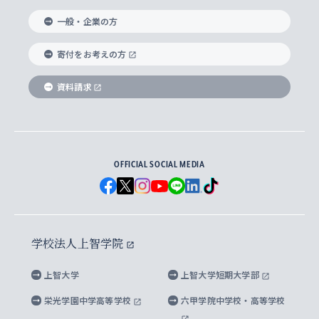
国際教養学部
ヨーロッパ研究所
生涯学習
学校法人上智学院について
障がいのある学生への支援
ソフィア・アーカイブズ
文学研究科
国際派・留学経験者 キャリア支援
グローバル・キャンパス
ノンディグリー生
一般・企業の方
理工学部
アジア文化研究所
上智大学とカトリック
数字で見る上智大学
実践宗教学研究科
就職（内定先）・進路統計
国連Weeks・アフリカWeeks
Sophia Short-term Program受講生
寄付をお考えの方
SPSF（Sophia Program for Sustainable
アメリカ・カナダ研究所
総合人間科学研究科
企業の採用ご担当者様へのご案内
ダイバーシティ＆サステナビリティへの取り組み
上智大学のネットワーク
資料請求
学費・奨学金
Futures） – 持続可能な未来を考える６学科連携
英語コース –
地球環境研究所
法学研究科（法科大学院含む）
卒業生へのご案内
上智大学の出版物
卒業生とのネットワーク
学部入学前に出願する奨学金
上智大学のビジュアル・アイデンティティ
メディア・ジャーナリズム研究所
経済学研究科
OFFICIAL SOCIAL MEDIA
父母・保証人とのネットワーク
上智大学大学案内・大学院案内
学部在学中に出願する奨学金
と校歌
イスラーム地域研究所
言語科学研究科
地域とのネットワーク
広報誌 Vox Sophia
上智大学への取材・キャンパスでの撮影について
国による高等教育の修学支援新制度
上智大学ビジュアル・アイデンティティ
水稀少社会研究センター
学校法人上智学院
グローバル・スタディーズ研究科
学外とのネットワーク
英文広報誌 SOPHIA magazine
大学院生対象の奨学金
上智大学の公開情報
公式キャラクター「ソフィアンくん」
上智大学
上智大学短期大学部
先進機械・構造材料イノベーションセンター
理工学研究科
上智大学出版SUPの出版物
海外留学する際の費用と奨学金
キャンパス案内
上智大学校歌 ・上智大学学生歌
上智大学の教育研究活動等の情報公表
栄光学園中学高等学校
六甲学院中学校・高等学校