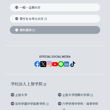
国際教養学部
ヨーロッパ研究所
生涯学習
学校法人上智学院について
障がいのある学生への支援
ソフィア・アーカイブズ
文学研究科
国際派・留学経験者 キャリア支援
グローバル・キャンパス
ノンディグリー生
一般・企業の方
理工学部
アジア文化研究所
上智大学とカトリック
数字で見る上智大学
実践宗教学研究科
就職（内定先）・進路統計
国連Weeks・アフリカWeeks
Sophia Short-term Program受講生
寄付をお考えの方
SPSF（Sophia Program for Sustainable
アメリカ・カナダ研究所
総合人間科学研究科
企業の採用ご担当者様へのご案内
ダイバーシティ＆サステナビリティへの取り組み
上智大学のネットワーク
資料請求
学費・奨学金
Futures） – 持続可能な未来を考える６学科連携
英語コース –
地球環境研究所
法学研究科（法科大学院含む）
卒業生へのご案内
上智大学の出版物
卒業生とのネットワーク
学部入学前に出願する奨学金
上智大学のビジュアル・アイデンティティ
メディア・ジャーナリズム研究所
経済学研究科
OFFICIAL SOCIAL MEDIA
父母・保証人とのネットワーク
上智大学大学案内・大学院案内
学部在学中に出願する奨学金
と校歌
イスラーム地域研究所
言語科学研究科
地域とのネットワーク
広報誌 Vox Sophia
上智大学への取材・キャンパスでの撮影について
国による高等教育の修学支援新制度
上智大学ビジュアル・アイデンティティ
水稀少社会研究センター
学校法人上智学院
グローバル・スタディーズ研究科
学外とのネットワーク
英文広報誌 SOPHIA magazine
大学院生対象の奨学金
上智大学の公開情報
公式キャラクター「ソフィアンくん」
上智大学
上智大学短期大学部
先進機械・構造材料イノベーションセンター
理工学研究科
上智大学出版SUPの出版物
海外留学する際の費用と奨学金
キャンパス案内
上智大学校歌 ・上智大学学生歌
上智大学の教育研究活動等の情報公表
栄光学園中学高等学校
六甲学院中学校・高等学校