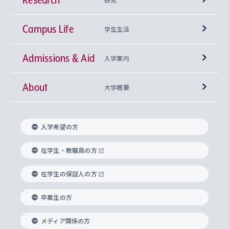
Campus Life
興味から学科を探す
研究所 等
神学部
学生生活
Admissions & Aid
上智大学の全学共通教育
Sophia Open Research Weeks (SORW)
学期区分と授業時間割
文学部
キリスト教文化研究所
入学案内
About
上智大学の語学教育
産官学連携
課外活動
上智大学で取得できる学位
総合人間科学部
中世思想研究所
基盤教育センター
大学概要
上智大学のアドミッション・ポリシー（入学者受
法学部
上智大学のグローバル教育
知的財産
グローバルな学びのコミュニティ
理事長・学長メッセージ
イベロアメリカ研究所
キリスト教人間学
言語教育研究センター
課外教育プログラム
入れの方針）
入学希望の方
経済学部
国際言語情報研究所
学びのサポート
研究支援制度
学生の相談窓口
上智大学の精神
身体知
ボランティア活動
グローバル教育センター
学長・副学長紹介
科目等履修生
在学生・教職員の方
外国語学部
グローバル・コンサーン研究所
思考と表現
大学院
研究活動に関する法令・研究費の使用について
キャリア形成サポート
グローバルエンゲージメント
在学生の保証人の方
上智大学で学ぶ
重点領域研究・自由課題研究
心身の健康相談
上智大学の理念
研究生・外国人特別研究生・国費留学生
卒業生の方
総合グローバル学部
比較文化研究所
データサイエンス
助産学専攻科
住まいのサポート
上智大学公式ソーシャルメディア
海外で学ぶ
ハラスメント防止の取り組み
上智大学の沿革
神学研究科
キャリア形成支援プログラム
上智大学を訪れた世界の知性
交換留学生(海外大学から上智大学で学ぶ)
メディア関係の方