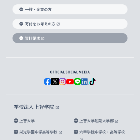
国際教養学部
ヨーロッパ研究所
生涯学習
学校法人上智学院について
障がいのある学生への支援
ソフィア・アーカイブズ
文学研究科
国際派・留学経験者 キャリア支援
グローバル・キャンパス
ノンディグリー生
一般・企業の方
理工学部
アジア文化研究所
上智大学とカトリック
数字で見る上智大学
実践宗教学研究科
就職（内定先）・進路統計
国連Weeks・アフリカWeeks
Sophia Short-term Program受講生
寄付をお考えの方
SPSF（Sophia Program for Sustainable
アメリカ・カナダ研究所
総合人間科学研究科
企業の採用ご担当者様へのご案内
ダイバーシティ＆サステナビリティへの取り組み
上智大学のネットワーク
資料請求
学費・奨学金
Futures） – 持続可能な未来を考える６学科連携
英語コース –
地球環境研究所
法学研究科（法科大学院含む）
卒業生へのご案内
上智大学の出版物
卒業生とのネットワーク
学部入学前に出願する奨学金
上智大学のビジュアル・アイデンティティ
メディア・ジャーナリズム研究所
経済学研究科
OFFICIAL SOCIAL MEDIA
父母・保証人とのネットワーク
上智大学大学案内・大学院案内
学部在学中に出願する奨学金
と校歌
イスラーム地域研究所
言語科学研究科
地域とのネットワーク
広報誌 Vox Sophia
上智大学への取材・キャンパスでの撮影について
国による高等教育の修学支援新制度
上智大学ビジュアル・アイデンティティ
水稀少社会研究センター
学校法人上智学院
グローバル・スタディーズ研究科
学外とのネットワーク
英文広報誌 SOPHIA magazine
大学院生対象の奨学金
上智大学の公開情報
公式キャラクター「ソフィアンくん」
上智大学
上智大学短期大学部
先進機械・構造材料イノベーションセンター
理工学研究科
上智大学出版SUPの出版物
海外留学する際の費用と奨学金
キャンパス案内
上智大学校歌 ・上智大学学生歌
上智大学の教育研究活動等の情報公表
栄光学園中学高等学校
六甲学院中学校・高等学校