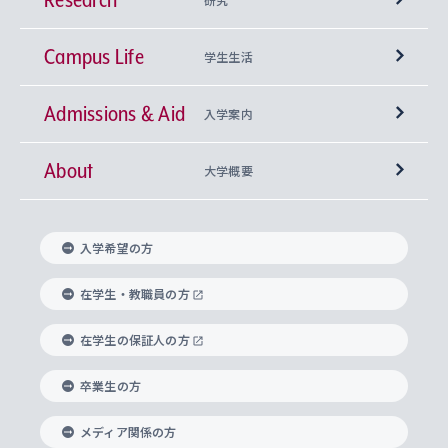
Campus Life
興味から学科を探す
研究所 等
神学部
学生生活
Admissions & Aid
上智大学の全学共通教育
Sophia Open Research Weeks (SORW)
学期区分と授業時間割
文学部
キリスト教文化研究所
入学案内
About
上智大学の語学教育
産官学連携
課外活動
上智大学で取得できる学位
総合人間科学部
中世思想研究所
基盤教育センター
大学概要
上智大学のアドミッション・ポリシー（入学者受
法学部
上智大学のグローバル教育
知的財産
グローバルな学びのコミュニティ
理事長・学長メッセージ
イベロアメリカ研究所
キリスト教人間学
言語教育研究センター
課外教育プログラム
入れの方針）
入学希望の方
経済学部
国際言語情報研究所
学びのサポート
研究支援制度
学生の相談窓口
上智大学の精神
身体知
ボランティア活動
グローバル教育センター
学長・副学長紹介
科目等履修生
在学生・教職員の方
外国語学部
グローバル・コンサーン研究所
思考と表現
大学院
研究活動に関する法令・研究費の使用について
キャリア形成サポート
グローバルエンゲージメント
在学生の保証人の方
上智大学で学ぶ
重点領域研究・自由課題研究
心身の健康相談
上智大学の理念
研究生・外国人特別研究生・国費留学生
卒業生の方
総合グローバル学部
比較文化研究所
データサイエンス
助産学専攻科
住まいのサポート
上智大学公式ソーシャルメディア
海外で学ぶ
ハラスメント防止の取り組み
上智大学の沿革
神学研究科
キャリア形成支援プログラム
上智大学を訪れた世界の知性
交換留学生(海外大学から上智大学で学ぶ)
メディア関係の方