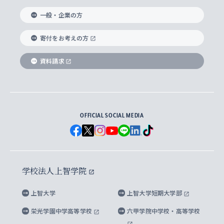
国際教養学部
ヨーロッパ研究所
生涯学習
学校法人上智学院について
障がいのある学生への支援
ソフィア・アーカイブズ
文学研究科
国際派・留学経験者 キャリア支援
グローバル・キャンパス
ノンディグリー生
一般・企業の方
理工学部
アジア文化研究所
上智大学とカトリック
数字で見る上智大学
実践宗教学研究科
就職（内定先）・進路統計
国連Weeks・アフリカWeeks
Sophia Short-term Program受講生
寄付をお考えの方
SPSF（Sophia Program for Sustainable
アメリカ・カナダ研究所
総合人間科学研究科
企業の採用ご担当者様へのご案内
ダイバーシティ＆サステナビリティへの取り組み
上智大学のネットワーク
資料請求
学費・奨学金
Futures） – 持続可能な未来を考える６学科連携
英語コース –
地球環境研究所
法学研究科（法科大学院含む）
卒業生へのご案内
上智大学の出版物
卒業生とのネットワーク
学部入学前に出願する奨学金
上智大学のビジュアル・アイデンティティ
メディア・ジャーナリズム研究所
経済学研究科
OFFICIAL SOCIAL MEDIA
父母・保証人とのネットワーク
上智大学大学案内・大学院案内
学部在学中に出願する奨学金
と校歌
イスラーム地域研究所
言語科学研究科
地域とのネットワーク
広報誌 Vox Sophia
上智大学への取材・キャンパスでの撮影について
国による高等教育の修学支援新制度
上智大学ビジュアル・アイデンティティ
水稀少社会研究センター
学校法人上智学院
グローバル・スタディーズ研究科
学外とのネットワーク
英文広報誌 SOPHIA magazine
大学院生対象の奨学金
上智大学の公開情報
公式キャラクター「ソフィアンくん」
上智大学
上智大学短期大学部
先進機械・構造材料イノベーションセンター
理工学研究科
上智大学出版SUPの出版物
海外留学する際の費用と奨学金
キャンパス案内
上智大学校歌 ・上智大学学生歌
上智大学の教育研究活動等の情報公表
栄光学園中学高等学校
六甲学院中学校・高等学校