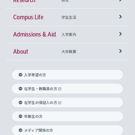
Campus Life
興味から学科を探す
研究所 等
神学部
学生生活
Admissions & Aid
上智大学の全学共通教育
Sophia Open Research Weeks (SORW)
学期区分と授業時間割
文学部
キリスト教文化研究所
入学案内
About
上智大学の語学教育
産官学連携
課外活動
上智大学で取得できる学位
総合人間科学部
中世思想研究所
基盤教育センター
大学概要
上智大学のアドミッション・ポリシー（入学者受
法学部
上智大学のグローバル教育
知的財産
グローバルな学びのコミュニティ
理事長・学長メッセージ
イベロアメリカ研究所
キリスト教人間学
言語教育研究センター
課外教育プログラム
入れの方針）
入学希望の方
経済学部
国際言語情報研究所
学びのサポート
研究支援制度
学生の相談窓口
上智大学の精神
身体知
ボランティア活動
グローバル教育センター
学長・副学長紹介
科目等履修生
在学生・教職員の方
外国語学部
グローバル・コンサーン研究所
思考と表現
大学院
研究活動に関する法令・研究費の使用について
キャリア形成サポート
グローバルエンゲージメント
在学生の保証人の方
上智大学で学ぶ
重点領域研究・自由課題研究
心身の健康相談
上智大学の理念
研究生・外国人特別研究生・国費留学生
卒業生の方
総合グローバル学部
比較文化研究所
データサイエンス
助産学専攻科
住まいのサポート
上智大学公式ソーシャルメディア
海外で学ぶ
ハラスメント防止の取り組み
上智大学の沿革
神学研究科
キャリア形成支援プログラム
上智大学を訪れた世界の知性
交換留学生(海外大学から上智大学で学ぶ)
メディア関係の方