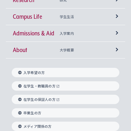
Campus Life
興味から学科を探す
研究所 等
神学部
学生生活
Admissions & Aid
上智大学の全学共通教育
Sophia Open Research Weeks (SORW)
学期区分と授業時間割
文学部
キリスト教文化研究所
入学案内
About
上智大学の語学教育
産官学連携
課外活動
上智大学で取得できる学位
総合人間科学部
中世思想研究所
基盤教育センター
大学概要
上智大学のアドミッション・ポリシー（入学者受
法学部
上智大学のグローバル教育
知的財産
グローバルな学びのコミュニティ
理事長・学長メッセージ
イベロアメリカ研究所
キリスト教人間学
言語教育研究センター
課外教育プログラム
入れの方針）
入学希望の方
経済学部
国際言語情報研究所
学びのサポート
研究支援制度
学生の相談窓口
上智大学の精神
身体知
ボランティア活動
グローバル教育センター
学長・副学長紹介
科目等履修生
在学生・教職員の方
外国語学部
グローバル・コンサーン研究所
思考と表現
大学院
研究活動に関する法令・研究費の使用について
キャリア形成サポート
グローバルエンゲージメント
在学生の保証人の方
上智大学で学ぶ
重点領域研究・自由課題研究
心身の健康相談
上智大学の理念
研究生・外国人特別研究生・国費留学生
卒業生の方
総合グローバル学部
比較文化研究所
データサイエンス
助産学専攻科
住まいのサポート
上智大学公式ソーシャルメディア
海外で学ぶ
ハラスメント防止の取り組み
上智大学の沿革
神学研究科
キャリア形成支援プログラム
上智大学を訪れた世界の知性
交換留学生(海外大学から上智大学で学ぶ)
メディア関係の方