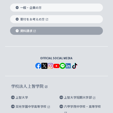
国際教養学部
ヨーロッパ研究所
生涯学習
学校法人上智学院について
障がいのある学生への支援
ソフィア・アーカイブズ
文学研究科
国際派・留学経験者 キャリア支援
グローバル・キャンパス
ノンディグリー生
一般・企業の方
理工学部
アジア文化研究所
上智大学とカトリック
数字で見る上智大学
実践宗教学研究科
就職（内定先）・進路統計
国連Weeks・アフリカWeeks
Sophia Short-term Program受講生
寄付をお考えの方
SPSF（Sophia Program for Sustainable
アメリカ・カナダ研究所
総合人間科学研究科
企業の採用ご担当者様へのご案内
ダイバーシティ＆サステナビリティへの取り組み
上智大学のネットワーク
資料請求
学費・奨学金
Futures） – 持続可能な未来を考える６学科連携
英語コース –
地球環境研究所
法学研究科（法科大学院含む）
卒業生へのご案内
上智大学の出版物
卒業生とのネットワーク
学部入学前に出願する奨学金
上智大学のビジュアル・アイデンティティ
メディア・ジャーナリズム研究所
経済学研究科
OFFICIAL SOCIAL MEDIA
父母・保証人とのネットワーク
上智大学大学案内・大学院案内
学部在学中に出願する奨学金
と校歌
イスラーム地域研究所
言語科学研究科
地域とのネットワーク
広報誌 Vox Sophia
上智大学への取材・キャンパスでの撮影について
国による高等教育の修学支援新制度
上智大学ビジュアル・アイデンティティ
水稀少社会研究センター
学校法人上智学院
グローバル・スタディーズ研究科
学外とのネットワーク
英文広報誌 SOPHIA magazine
大学院生対象の奨学金
上智大学の公開情報
公式キャラクター「ソフィアンくん」
上智大学
上智大学短期大学部
先進機械・構造材料イノベーションセンター
理工学研究科
上智大学出版SUPの出版物
海外留学する際の費用と奨学金
キャンパス案内
上智大学校歌 ・上智大学学生歌
上智大学の教育研究活動等の情報公表
栄光学園中学高等学校
六甲学院中学校・高等学校