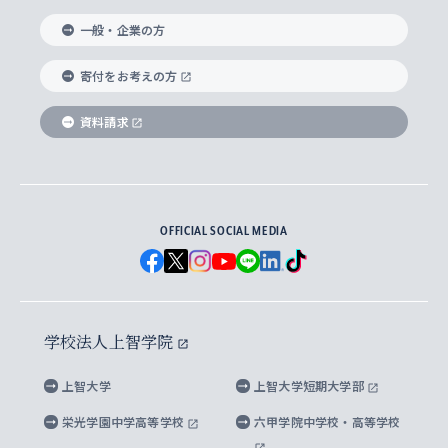
国際教養学部
ヨーロッパ研究所
生涯学習
学校法人上智学院について
障がいのある学生への支援
ソフィア・アーカイブズ
文学研究科
国際派・留学経験者 キャリア支援
グローバル・キャンパス
ノンディグリー生
一般・企業の方
理工学部
アジア文化研究所
上智大学とカトリック
数字で見る上智大学
実践宗教学研究科
就職（内定先）・進路統計
国連Weeks・アフリカWeeks
Sophia Short-term Program受講生
寄付をお考えの方
SPSF（Sophia Program for Sustainable
アメリカ・カナダ研究所
総合人間科学研究科
企業の採用ご担当者様へのご案内
ダイバーシティ＆サステナビリティへの取り組み
上智大学のネットワーク
資料請求
学費・奨学金
Futures） – 持続可能な未来を考える６学科連携
英語コース –
地球環境研究所
法学研究科（法科大学院含む）
卒業生へのご案内
上智大学の出版物
卒業生とのネットワーク
学部入学前に出願する奨学金
上智大学のビジュアル・アイデンティティ
メディア・ジャーナリズム研究所
経済学研究科
OFFICIAL SOCIAL MEDIA
父母・保証人とのネットワーク
上智大学大学案内・大学院案内
学部在学中に出願する奨学金
と校歌
イスラーム地域研究所
言語科学研究科
地域とのネットワーク
広報誌 Vox Sophia
上智大学への取材・キャンパスでの撮影について
国による高等教育の修学支援新制度
上智大学ビジュアル・アイデンティティ
水稀少社会研究センター
学校法人上智学院
グローバル・スタディーズ研究科
学外とのネットワーク
英文広報誌 SOPHIA magazine
大学院生対象の奨学金
上智大学の公開情報
公式キャラクター「ソフィアンくん」
上智大学
上智大学短期大学部
先進機械・構造材料イノベーションセンター
理工学研究科
上智大学出版SUPの出版物
海外留学する際の費用と奨学金
キャンパス案内
上智大学校歌 ・上智大学学生歌
上智大学の教育研究活動等の情報公表
栄光学園中学高等学校
六甲学院中学校・高等学校