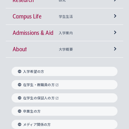
Campus Life
興味から学科を探す
研究所 等
神学部
学生生活
Admissions & Aid
上智大学の全学共通教育
Sophia Open Research Weeks (SORW)
学期区分と授業時間割
文学部
キリスト教文化研究所
入学案内
About
上智大学の語学教育
産官学連携
課外活動
上智大学で取得できる学位
総合人間科学部
中世思想研究所
基盤教育センター
大学概要
上智大学のアドミッション・ポリシー（入学者受
法学部
上智大学のグローバル教育
知的財産
グローバルな学びのコミュニティ
理事長・学長メッセージ
イベロアメリカ研究所
キリスト教人間学
言語教育研究センター
課外教育プログラム
入れの方針）
入学希望の方
経済学部
国際言語情報研究所
学びのサポート
研究支援制度
学生の相談窓口
上智大学の精神
身体知
ボランティア活動
グローバル教育センター
学長・副学長紹介
科目等履修生
在学生・教職員の方
外国語学部
グローバル・コンサーン研究所
思考と表現
大学院
研究活動に関する法令・研究費の使用について
キャリア形成サポート
グローバルエンゲージメント
在学生の保証人の方
上智大学で学ぶ
重点領域研究・自由課題研究
心身の健康相談
上智大学の理念
研究生・外国人特別研究生・国費留学生
卒業生の方
総合グローバル学部
比較文化研究所
データサイエンス
助産学専攻科
住まいのサポート
上智大学公式ソーシャルメディア
海外で学ぶ
ハラスメント防止の取り組み
上智大学の沿革
神学研究科
キャリア形成支援プログラム
上智大学を訪れた世界の知性
交換留学生(海外大学から上智大学で学ぶ)
メディア関係の方