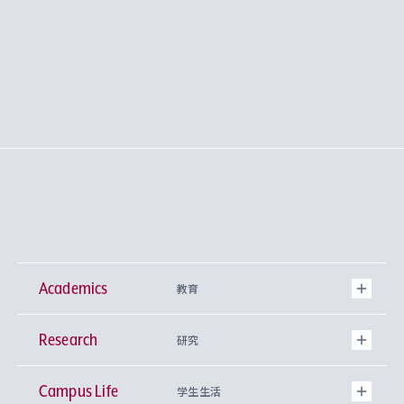
Academics
教育
Research
学部
研究
Campus Life
興味から学科を探す
研究所 等
神学部
学生生活