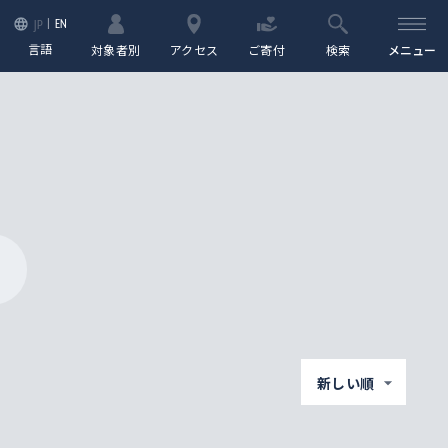
EN
JP
言語
対象者別
アクセス
ご寄付
検索
メニュー
新しい順