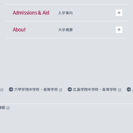
Admissions & Aid
上智大学の全学共通教育
Sophia Open Research Weeks (SORW)
学期区分と授業時間割
文学部
キリスト教文化研究所
入学案内
About
上智大学の語学教育
産官学連携
課外活動
上智大学で取得できる学位
総合人間科学部
中世思想研究所
基盤教育センター
大学概要
上智大学のアドミッション・ポリシー（入学者受
法学部
上智大学のグローバル教育
知的財産
グローバルな学びのコミュニティ
理事長・学長メッセージ
イベロアメリカ研究所
キリスト教人間学
言語教育研究センター
課外教育プログラム
入れの方針）
経済学部
国際言語情報研究所
学びのサポート
研究支援制度
学生の相談窓口
上智大学の精神
身体知
ボランティア活動
グローバル教育センター
学長・副学長紹介
科目等履修生
外国語学部
グローバル・コンサーン研究所
思考と表現
大学院
研究活動に関する法令・研究費の使用について
キャリア形成サポート
グローバルエンゲージメント
上智大学で学ぶ
重点領域研究・自由課題研究
心身の健康相談
上智大学の理念
研究生・外国人特別研究生・国費留学生
六甲学院中学校・高等学校
広島学院中学校・高等学校
総合グローバル学部
比較文化研究所
データサイエンス
助産学専攻科
住まいのサポート
上智大学公式ソーシャルメディア
海外で学ぶ
ハラスメント防止の取り組み
上智大学の沿革
神学研究科
キャリア形成支援プログラム
上智大学を訪れた世界の知性
交換留学生(海外大学から上智大学で学ぶ)
情報
国際教養学部
ヨーロッパ研究所
生涯学習
学校法人上智学院について
障がいのある学生への支援
ソフィア・アーカイブズ
文学研究科
国際派・留学経験者 キャリア支援
グローバル・キャンパス
ノンディグリー生
理工学部
アジア文化研究所
上智大学とカトリック
数字で見る上智大学
実践宗教学研究科
就職（内定先）・進路統計
国連Weeks・アフリカWeeks