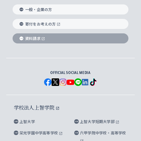
国際教養学部
ヨーロッパ研究所
生涯学習
学校法人上智学院について
障がいのある学生への支援
ソフィア・アーカイブズ
文学研究科
国際派・留学経験者 キャリア支援
グローバル・キャンパス
ノンディグリー生
一般・企業の方
理工学部
アジア文化研究所
上智大学とカトリック
数字で見る上智大学
実践宗教学研究科
就職（内定先）・進路統計
国連Weeks・アフリカWeeks
Sophia Short-term Program受講生
寄付をお考えの方
SPSF（Sophia Program for Sustainable
アメリカ・カナダ研究所
総合人間科学研究科
企業の採用ご担当者様へのご案内
ダイバーシティ＆サステナビリティへの取り組み
上智大学のネットワーク
資料請求
学費・奨学金
Futures） – 持続可能な未来を考える６学科連携
英語コース –
地球環境研究所
法学研究科（法科大学院含む）
卒業生へのご案内
上智大学の出版物
卒業生とのネットワーク
学部入学前に出願する奨学金
上智大学のビジュアル・アイデンティティ
メディア・ジャーナリズム研究所
経済学研究科
OFFICIAL SOCIAL MEDIA
父母・保証人とのネットワーク
上智大学大学案内・大学院案内
学部在学中に出願する奨学金
と校歌
イスラーム地域研究所
言語科学研究科
地域とのネットワーク
広報誌 Vox Sophia
上智大学への取材・キャンパスでの撮影について
国による高等教育の修学支援新制度
上智大学ビジュアル・アイデンティティ
水稀少社会研究センター
学校法人上智学院
グローバル・スタディーズ研究科
学外とのネットワーク
英文広報誌 SOPHIA magazine
大学院生対象の奨学金
上智大学の公開情報
公式キャラクター「ソフィアンくん」
上智大学
上智大学短期大学部
先進機械・構造材料イノベーションセンター
理工学研究科
上智大学出版SUPの出版物
海外留学する際の費用と奨学金
キャンパス案内
上智大学校歌 ・上智大学学生歌
上智大学の教育研究活動等の情報公表
栄光学園中学高等学校
六甲学院中学校・高等学校