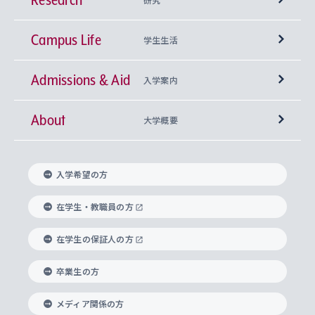
Campus Life
興味から学科を探す
研究所 等
神学部
学生生活
Admissions & Aid
上智大学の全学共通教育
Sophia Open Research Weeks (SORW)
学期区分と授業時間割
文学部
キリスト教文化研究所
入学案内
About
上智大学の語学教育
産官学連携
課外活動
上智大学で取得できる学位
総合人間科学部
中世思想研究所
基盤教育センター
大学概要
上智大学のアドミッション・ポリシー（入学者受
法学部
上智大学のグローバル教育
知的財産
グローバルな学びのコミュニティ
理事長・学長メッセージ
イベロアメリカ研究所
キリスト教人間学
言語教育研究センター
課外教育プログラム
入れの方針）
入学希望の方
経済学部
国際言語情報研究所
学びのサポート
研究支援制度
学生の相談窓口
上智大学の精神
身体知
ボランティア活動
グローバル教育センター
学長・副学長紹介
科目等履修生
在学生・教職員の方
外国語学部
グローバル・コンサーン研究所
思考と表現
大学院
研究活動に関する法令・研究費の使用について
キャリア形成サポート
グローバルエンゲージメント
在学生の保証人の方
上智大学で学ぶ
重点領域研究・自由課題研究
心身の健康相談
上智大学の理念
研究生・外国人特別研究生・国費留学生
卒業生の方
総合グローバル学部
比較文化研究所
データサイエンス
助産学専攻科
住まいのサポート
上智大学公式ソーシャルメディア
海外で学ぶ
ハラスメント防止の取り組み
上智大学の沿革
神学研究科
キャリア形成支援プログラム
上智大学を訪れた世界の知性
交換留学生(海外大学から上智大学で学ぶ)
メディア関係の方