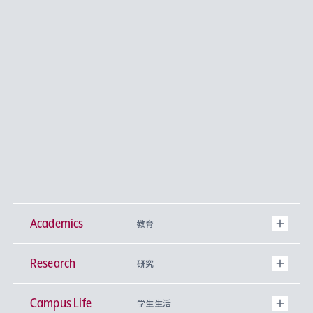
Academics
教育
Research
学部
研究
Campus Life
興味から学科を探す
研究所 等
神学部
学生生活