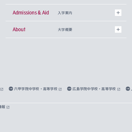
Admissions & Aid
上智大学の全学共通教育
Sophia Open Research Weeks (SORW)
学期区分と授業時間割
文学部
キリスト教文化研究所
入学案内
About
上智大学の語学教育
産官学連携
課外活動
上智大学で取得できる学位
総合人間科学部
中世思想研究所
基盤教育センター
大学概要
上智大学のアドミッション・ポリシー（入学者受
法学部
上智大学のグローバル教育
知的財産
グローバルな学びのコミュニティ
理事長・学長メッセージ
イベロアメリカ研究所
キリスト教人間学
言語教育研究センター
課外教育プログラム
入れの方針）
経済学部
国際言語情報研究所
学びのサポート
研究支援制度
学生の相談窓口
上智大学の精神
身体知
ボランティア活動
グローバル教育センター
学長・副学長紹介
科目等履修生
外国語学部
グローバル・コンサーン研究所
思考と表現
大学院
研究活動に関する法令・研究費の使用について
キャリア形成サポート
グローバルエンゲージメント
上智大学で学ぶ
重点領域研究・自由課題研究
心身の健康相談
上智大学の理念
研究生・外国人特別研究生・国費留学生
六甲学院中学校・高等学校
広島学院中学校・高等学校
総合グローバル学部
比較文化研究所
データサイエンス
助産学専攻科
住まいのサポート
上智大学公式ソーシャルメディア
海外で学ぶ
ハラスメント防止の取り組み
上智大学の沿革
神学研究科
キャリア形成支援プログラム
上智大学を訪れた世界の知性
交換留学生(海外大学から上智大学で学ぶ)
情報
国際教養学部
ヨーロッパ研究所
生涯学習
学校法人上智学院について
障がいのある学生への支援
ソフィア・アーカイブズ
文学研究科
国際派・留学経験者 キャリア支援
グローバル・キャンパス
ノンディグリー生
理工学部
アジア文化研究所
上智大学とカトリック
数字で見る上智大学
実践宗教学研究科
就職（内定先）・進路統計
国連Weeks・アフリカWeeks