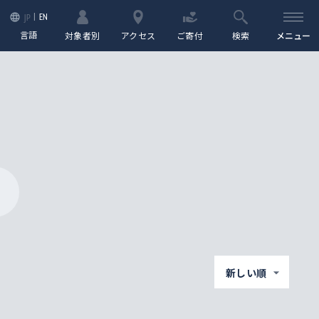
EN
JP
言語
対象者別
アクセス
ご寄付
検索
メニュー
新しい順