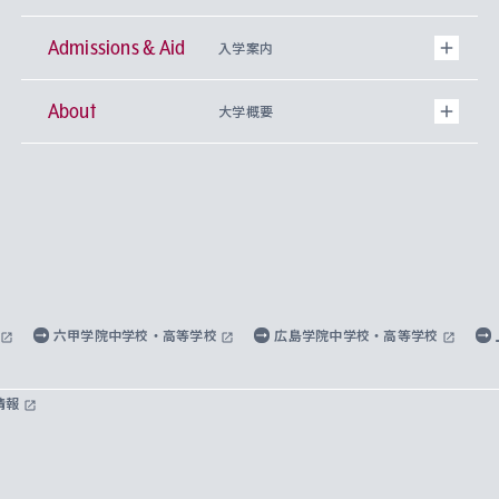
Admissions & Aid
上智大学の全学共通教育
Sophia Open Research Weeks (SORW)
学期区分と授業時間割
文学部
キリスト教文化研究所
入学案内
About
上智大学の語学教育
産官学連携
課外活動
上智大学で取得できる学位
総合人間科学部
中世思想研究所
基盤教育センター
大学概要
上智大学のアドミッション・ポリシー（入学者受
法学部
上智大学のグローバル教育
知的財産
グローバルな学びのコミュニティ
理事長・学長メッセージ
イベロアメリカ研究所
キリスト教人間学
言語教育研究センター
課外教育プログラム
入れの方針）
経済学部
国際言語情報研究所
学びのサポート
研究支援制度
学生の相談窓口
上智大学の精神
身体知
ボランティア活動
グローバル教育センター
学長・副学長紹介
科目等履修生
外国語学部
グローバル・コンサーン研究所
思考と表現
大学院
研究活動に関する法令・研究費の使用について
キャリア形成サポート
グローバルエンゲージメント
上智大学で学ぶ
重点領域研究・自由課題研究
心身の健康相談
上智大学の理念
研究生・外国人特別研究生・国費留学生
六甲学院中学校・高等学校
広島学院中学校・高等学校
総合グローバル学部
比較文化研究所
データサイエンス
助産学専攻科
住まいのサポート
上智大学公式ソーシャルメディア
海外で学ぶ
ハラスメント防止の取り組み
上智大学の沿革
神学研究科
キャリア形成支援プログラム
上智大学を訪れた世界の知性
交換留学生(海外大学から上智大学で学ぶ)
情報
国際教養学部
ヨーロッパ研究所
生涯学習
学校法人上智学院について
障がいのある学生への支援
ソフィア・アーカイブズ
文学研究科
国際派・留学経験者 キャリア支援
グローバル・キャンパス
ノンディグリー生
理工学部
アジア文化研究所
上智大学とカトリック
数字で見る上智大学
実践宗教学研究科
就職（内定先）・進路統計
国連Weeks・アフリカWeeks