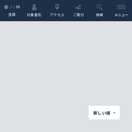
EN
JP
言語
対象者別
アクセス
ご寄付
検索
メニュー
新しい順