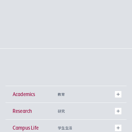
Academics
教育
Research
学部
研究
Campus Life
興味から学科を探す
研究所 等
神学部
学生生活