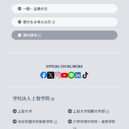
国際教養学部
ヨーロッパ研究所
生涯学習
学校法人上智学院について
障がいのある学生への支援
ソフィア・アーカイブズ
文学研究科
国際派・留学経験者 キャリア支援
グローバル・キャンパス
ノンディグリー生
一般・企業の方
理工学部
アジア文化研究所
上智大学とカトリック
数字で見る上智大学
実践宗教学研究科
就職（内定先）・進路統計
国連Weeks・アフリカWeeks
Sophia Short-term Program受講生
寄付をお考えの方
SPSF（Sophia Program for Sustainable
アメリカ・カナダ研究所
総合人間科学研究科
企業の採用ご担当者様へのご案内
ダイバーシティ＆サステナビリティへの取り組み
上智大学のネットワーク
資料請求
学費・奨学金
Futures） – 持続可能な未来を考える６学科連携
英語コース –
地球環境研究所
法学研究科（法科大学院含む）
卒業生へのご案内
上智大学の出版物
卒業生とのネットワーク
学部入学前に出願する奨学金
上智大学のビジュアル・アイデンティティ
メディア・ジャーナリズム研究所
経済学研究科
OFFICIAL SOCIAL MEDIA
父母・保証人とのネットワーク
上智大学大学案内・大学院案内
学部在学中に出願する奨学金
と校歌
イスラーム地域研究所
言語科学研究科
地域とのネットワーク
広報誌 Vox Sophia
上智大学への取材・キャンパスでの撮影について
国による高等教育の修学支援新制度
上智大学ビジュアル・アイデンティティ
水稀少社会研究センター
学校法人上智学院
グローバル・スタディーズ研究科
学外とのネットワーク
英文広報誌 SOPHIA magazine
大学院生対象の奨学金
上智大学の公開情報
公式キャラクター「ソフィアンくん」
上智大学
上智大学短期大学部
先進機械・構造材料イノベーションセンター
理工学研究科
上智大学出版SUPの出版物
海外留学する際の費用と奨学金
キャンパス案内
上智大学校歌 ・上智大学学生歌
上智大学の教育研究活動等の情報公表
栄光学園中学高等学校
六甲学院中学校・高等学校