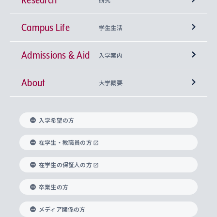
Campus Life
興味から学科を探す
研究所 等
神学部
学生生活
Admissions & Aid
上智大学の全学共通教育
Sophia Open Research Weeks (SORW)
学期区分と授業時間割
文学部
キリスト教文化研究所
入学案内
About
上智大学の語学教育
産官学連携
課外活動
上智大学で取得できる学位
総合人間科学部
中世思想研究所
基盤教育センター
大学概要
上智大学のアドミッション・ポリシー（入学者受
法学部
上智大学のグローバル教育
知的財産
グローバルな学びのコミュニティ
理事長・学長メッセージ
イベロアメリカ研究所
キリスト教人間学
言語教育研究センター
課外教育プログラム
入れの方針）
入学希望の方
経済学部
国際言語情報研究所
学びのサポート
研究支援制度
学生の相談窓口
上智大学の精神
身体知
ボランティア活動
グローバル教育センター
学長・副学長紹介
科目等履修生
在学生・教職員の方
外国語学部
グローバル・コンサーン研究所
思考と表現
大学院
研究活動に関する法令・研究費の使用について
キャリア形成サポート
グローバルエンゲージメント
在学生の保証人の方
上智大学で学ぶ
重点領域研究・自由課題研究
心身の健康相談
上智大学の理念
研究生・外国人特別研究生・国費留学生
卒業生の方
総合グローバル学部
比較文化研究所
データサイエンス
助産学専攻科
住まいのサポート
上智大学公式ソーシャルメディア
海外で学ぶ
ハラスメント防止の取り組み
上智大学の沿革
神学研究科
キャリア形成支援プログラム
上智大学を訪れた世界の知性
交換留学生(海外大学から上智大学で学ぶ)
メディア関係の方