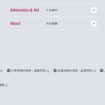
Admissions & Aid
上智大学の全学共通教育
Sophia Open Research Weeks (SORW)
学期区分と授業時間割
文学部
キリスト教文化研究所
入学案内
About
上智大学の語学教育
産官学連携
課外活動
上智大学で取得できる学位
総合人間科学部
中世思想研究所
基盤教育センター
大学概要
上智大学のアドミッション・ポリシー（入学者受
法学部
上智大学のグローバル教育
知的財産
グローバルな学びのコミュニティ
理事長・学長メッセージ
イベロアメリカ研究所
キリスト教人間学
言語教育研究センター
課外教育プログラム
入れの方針）
経済学部
国際言語情報研究所
学びのサポート
研究支援制度
学生の相談窓口
上智大学の精神
身体知
ボランティア活動
グローバル教育センター
学長・副学長紹介
科目等履修生
外国語学部
グローバル・コンサーン研究所
思考と表現
大学院
研究活動に関する法令・研究費の使用について
キャリア形成サポート
グローバルエンゲージメント
上智大学で学ぶ
重点領域研究・自由課題研究
心身の健康相談
上智大学の理念
研究生・外国人特別研究生・国費留学生
六甲学院中学校・高等学校
広島学院中学校・高等学校
総合グローバル学部
比較文化研究所
データサイエンス
助産学専攻科
住まいのサポート
上智大学公式ソーシャルメディア
海外で学ぶ
ハラスメント防止の取り組み
上智大学の沿革
神学研究科
キャリア形成支援プログラム
上智大学を訪れた世界の知性
交換留学生(海外大学から上智大学で学ぶ)
情報
国際教養学部
ヨーロッパ研究所
生涯学習
学校法人上智学院について
障がいのある学生への支援
ソフィア・アーカイブズ
文学研究科
国際派・留学経験者 キャリア支援
グローバル・キャンパス
ノンディグリー生
理工学部
アジア文化研究所
上智大学とカトリック
数字で見る上智大学
実践宗教学研究科
就職（内定先）・進路統計
国連Weeks・アフリカWeeks