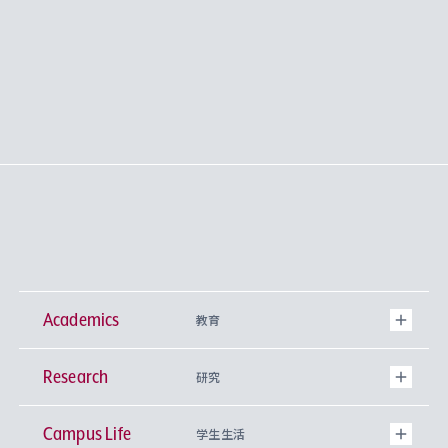
Academics
教育
Research
学部
研究
Campus Life
興味から学科を探す
研究所 等
神学部
学生生活