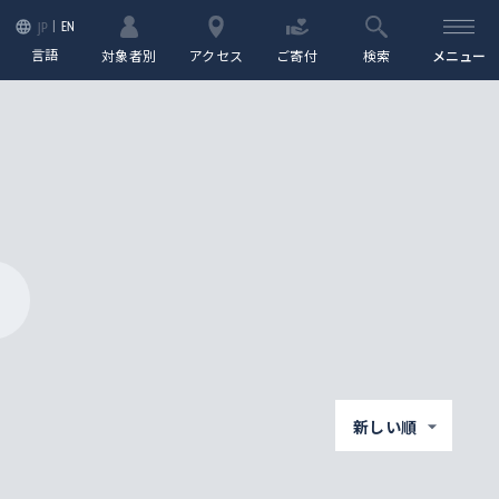
EN
JP
言語
対象者別
アクセス
ご寄付
検索
メニュー
新しい順