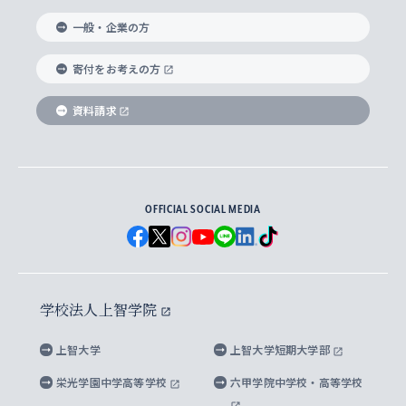
国際教養学部
ヨーロッパ研究所
生涯学習
学校法人上智学院について
障がいのある学生への支援
ソフィア・アーカイブズ
文学研究科
国際派・留学経験者 キャリア支援
グローバル・キャンパス
ノンディグリー生
一般・企業の方
理工学部
アジア文化研究所
上智大学とカトリック
数字で見る上智大学
実践宗教学研究科
就職（内定先）・進路統計
国連Weeks・アフリカWeeks
Sophia Short-term Program受講生
寄付をお考えの方
SPSF（Sophia Program for Sustainable
アメリカ・カナダ研究所
総合人間科学研究科
企業の採用ご担当者様へのご案内
ダイバーシティ＆サステナビリティへの取り組み
上智大学のネットワーク
資料請求
学費・奨学金
Futures） – 持続可能な未来を考える６学科連携
英語コース –
地球環境研究所
法学研究科（法科大学院含む）
卒業生へのご案内
上智大学の出版物
卒業生とのネットワーク
学部入学前に出願する奨学金
上智大学のビジュアル・アイデンティティ
メディア・ジャーナリズム研究所
経済学研究科
OFFICIAL SOCIAL MEDIA
父母・保証人とのネットワーク
上智大学大学案内・大学院案内
学部在学中に出願する奨学金
と校歌
イスラーム地域研究所
言語科学研究科
地域とのネットワーク
広報誌 Vox Sophia
上智大学への取材・キャンパスでの撮影について
国による高等教育の修学支援新制度
上智大学ビジュアル・アイデンティティ
水稀少社会研究センター
学校法人上智学院
グローバル・スタディーズ研究科
学外とのネットワーク
英文広報誌 SOPHIA magazine
大学院生対象の奨学金
上智大学の公開情報
公式キャラクター「ソフィアンくん」
上智大学
上智大学短期大学部
先進機械・構造材料イノベーションセンター
理工学研究科
上智大学出版SUPの出版物
海外留学する際の費用と奨学金
キャンパス案内
上智大学校歌 ・上智大学学生歌
上智大学の教育研究活動等の情報公表
栄光学園中学高等学校
六甲学院中学校・高等学校