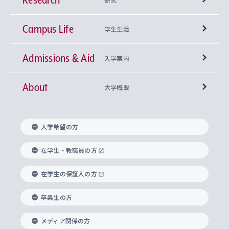
Campus Life
興味から学科を探す
研究所 等
神学部
学生生活
Admissions & Aid
上智大学の全学共通教育
Sophia Open Research Weeks (SORW)
学期区分と授業時間割
文学部
キリスト教文化研究所
入学案内
About
上智大学の語学教育
産官学連携
課外活動
上智大学で取得できる学位
総合人間科学部
中世思想研究所
基盤教育センター
大学概要
上智大学のアドミッション・ポリシー（入学者受
法学部
上智大学のグローバル教育
知的財産
グローバルな学びのコミュニティ
理事長・学長メッセージ
イベロアメリカ研究所
キリスト教人間学
言語教育研究センター
課外教育プログラム
入れの方針）
入学希望の方
経済学部
国際言語情報研究所
学びのサポート
研究支援制度
学生の相談窓口
上智大学の精神
身体知
ボランティア活動
グローバル教育センター
学長・副学長紹介
科目等履修生
在学生・教職員の方
外国語学部
グローバル・コンサーン研究所
思考と表現
大学院
研究活動に関する法令・研究費の使用について
キャリア形成サポート
グローバルエンゲージメント
在学生の保証人の方
上智大学で学ぶ
重点領域研究・自由課題研究
心身の健康相談
上智大学の理念
研究生・外国人特別研究生・国費留学生
卒業生の方
総合グローバル学部
比較文化研究所
データサイエンス
助産学専攻科
住まいのサポート
上智大学公式ソーシャルメディア
海外で学ぶ
ハラスメント防止の取り組み
上智大学の沿革
神学研究科
キャリア形成支援プログラム
上智大学を訪れた世界の知性
交換留学生(海外大学から上智大学で学ぶ)
メディア関係の方