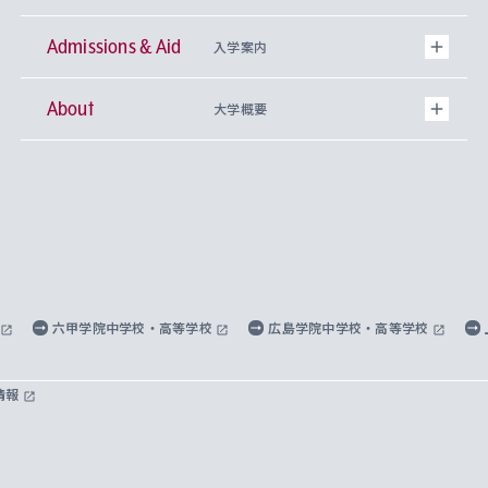
Admissions & Aid
上智大学の全学共通教育
Sophia Open Research Weeks (SORW)
学期区分と授業時間割
文学部
キリスト教文化研究所
入学案内
About
上智大学の語学教育
産官学連携
課外活動
上智大学で取得できる学位
総合人間科学部
中世思想研究所
基盤教育センター
大学概要
上智大学のアドミッション・ポリシー（入学者受
法学部
上智大学のグローバル教育
知的財産
グローバルな学びのコミュニティ
理事長・学長メッセージ
イベロアメリカ研究所
キリスト教人間学
言語教育研究センター
課外教育プログラム
入れの方針）
経済学部
国際言語情報研究所
学びのサポート
研究支援制度
学生の相談窓口
上智大学の精神
身体知
ボランティア活動
グローバル教育センター
学長・副学長紹介
科目等履修生
外国語学部
グローバル・コンサーン研究所
思考と表現
大学院
研究活動に関する法令・研究費の使用について
キャリア形成サポート
グローバルエンゲージメント
上智大学で学ぶ
重点領域研究・自由課題研究
心身の健康相談
上智大学の理念
研究生・外国人特別研究生・国費留学生
六甲学院中学校・高等学校
広島学院中学校・高等学校
総合グローバル学部
比較文化研究所
データサイエンス
助産学専攻科
住まいのサポート
上智大学公式ソーシャルメディア
海外で学ぶ
ハラスメント防止の取り組み
上智大学の沿革
神学研究科
キャリア形成支援プログラム
上智大学を訪れた世界の知性
交換留学生(海外大学から上智大学で学ぶ)
情報
国際教養学部
ヨーロッパ研究所
生涯学習
学校法人上智学院について
障がいのある学生への支援
ソフィア・アーカイブズ
文学研究科
国際派・留学経験者 キャリア支援
グローバル・キャンパス
ノンディグリー生
理工学部
アジア文化研究所
上智大学とカトリック
数字で見る上智大学
実践宗教学研究科
就職（内定先）・進路統計
国連Weeks・アフリカWeeks