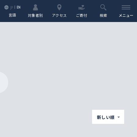
EN
JP
言語
対象者別
アクセス
ご寄付
検索
メニュー
新しい順