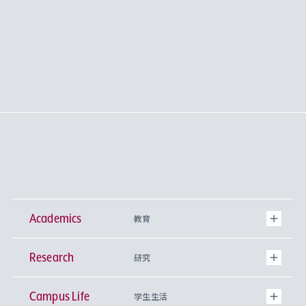
Academics
教育
Research
学部
研究
Campus Life
興味から学科を探す
研究所 等
神学部
学生生活