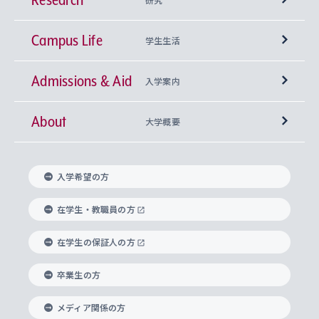
Campus Life
興味から学科を探す
研究所 等
神学部
学生生活
Admissions & Aid
上智大学の全学共通教育
Sophia Open Research Weeks (SORW)
学期区分と授業時間割
文学部
キリスト教文化研究所
入学案内
About
上智大学の語学教育
産官学連携
課外活動
上智大学で取得できる学位
総合人間科学部
中世思想研究所
基盤教育センター
大学概要
上智大学のアドミッション・ポリシー（入学者受
法学部
上智大学のグローバル教育
知的財産
グローバルな学びのコミュニティ
理事長・学長メッセージ
イベロアメリカ研究所
キリスト教人間学
言語教育研究センター
課外教育プログラム
入れの方針）
入学希望の方
経済学部
国際言語情報研究所
学びのサポート
研究支援制度
学生の相談窓口
上智大学の精神
身体知
ボランティア活動
グローバル教育センター
学長・副学長紹介
科目等履修生
在学生・教職員の方
外国語学部
グローバル・コンサーン研究所
思考と表現
大学院
研究活動に関する法令・研究費の使用について
キャリア形成サポート
グローバルエンゲージメント
在学生の保証人の方
上智大学で学ぶ
重点領域研究・自由課題研究
心身の健康相談
上智大学の理念
研究生・外国人特別研究生・国費留学生
卒業生の方
総合グローバル学部
比較文化研究所
データサイエンス
助産学専攻科
住まいのサポート
上智大学公式ソーシャルメディア
海外で学ぶ
ハラスメント防止の取り組み
上智大学の沿革
神学研究科
キャリア形成支援プログラム
上智大学を訪れた世界の知性
交換留学生(海外大学から上智大学で学ぶ)
メディア関係の方