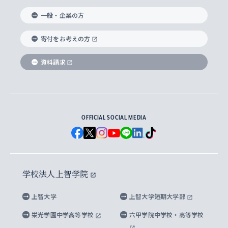
国際教養学部
ヨーロッパ研究所
生涯学習
学校法人上智学院について
障がいのある学生への支援
ソフィア・アーカイブズ
文学研究科
国際派・留学経験者 キャリア支援
グローバル・キャンパス
ノンディグリー生
一般・企業の方
理工学部
アジア文化研究所
上智大学とカトリック
数字で見る上智大学
実践宗教学研究科
就職（内定先）・進路統計
国連Weeks・アフリカWeeks
Sophia Short-term Program受講生
寄付をお考えの方
SPSF（Sophia Program for Sustainable
アメリカ・カナダ研究所
総合人間科学研究科
企業の採用ご担当者様へのご案内
ダイバーシティ＆サステナビリティへの取り組み
上智大学のネットワーク
資料請求
学費・奨学金
Futures） – 持続可能な未来を考える６学科連携
英語コース –
地球環境研究所
法学研究科（法科大学院含む）
卒業生へのご案内
上智大学の出版物
卒業生とのネットワーク
学部入学前に出願する奨学金
上智大学のビジュアル・アイデンティティ
メディア・ジャーナリズム研究所
経済学研究科
OFFICIAL SOCIAL MEDIA
父母・保証人とのネットワーク
上智大学大学案内・大学院案内
学部在学中に出願する奨学金
と校歌
イスラーム地域研究所
言語科学研究科
地域とのネットワーク
広報誌 Vox Sophia
上智大学への取材・キャンパスでの撮影について
国による高等教育の修学支援新制度
上智大学ビジュアル・アイデンティティ
水稀少社会研究センター
学校法人上智学院
グローバル・スタディーズ研究科
学外とのネットワーク
英文広報誌 SOPHIA magazine
大学院生対象の奨学金
上智大学の公開情報
公式キャラクター「ソフィアンくん」
上智大学
上智大学短期大学部
先進機械・構造材料イノベーションセンター
理工学研究科
上智大学出版SUPの出版物
海外留学する際の費用と奨学金
キャンパス案内
上智大学校歌 ・上智大学学生歌
上智大学の教育研究活動等の情報公表
栄光学園中学高等学校
六甲学院中学校・高等学校