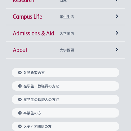
Campus Life
興味から学科を探す
研究所 等
神学部
学生生活
Admissions & Aid
上智大学の全学共通教育
Sophia Open Research Weeks (SORW)
学期区分と授業時間割
文学部
キリスト教文化研究所
入学案内
About
上智大学の語学教育
産官学連携
課外活動
上智大学で取得できる学位
総合人間科学部
中世思想研究所
基盤教育センター
大学概要
上智大学のアドミッション・ポリシー（入学者受
法学部
上智大学のグローバル教育
知的財産
グローバルな学びのコミュニティ
理事長・学長メッセージ
イベロアメリカ研究所
キリスト教人間学
言語教育研究センター
課外教育プログラム
入れの方針）
入学希望の方
経済学部
国際言語情報研究所
学びのサポート
研究支援制度
学生の相談窓口
上智大学の精神
身体知
ボランティア活動
グローバル教育センター
学長・副学長紹介
科目等履修生
在学生・教職員の方
外国語学部
グローバル・コンサーン研究所
思考と表現
大学院
研究活動に関する法令・研究費の使用について
キャリア形成サポート
グローバルエンゲージメント
在学生の保証人の方
上智大学で学ぶ
重点領域研究・自由課題研究
心身の健康相談
上智大学の理念
研究生・外国人特別研究生・国費留学生
卒業生の方
総合グローバル学部
比較文化研究所
データサイエンス
助産学専攻科
住まいのサポート
上智大学公式ソーシャルメディア
海外で学ぶ
ハラスメント防止の取り組み
上智大学の沿革
神学研究科
キャリア形成支援プログラム
上智大学を訪れた世界の知性
交換留学生(海外大学から上智大学で学ぶ)
メディア関係の方