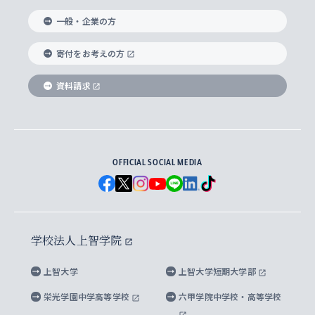
国際教養学部
ヨーロッパ研究所
生涯学習
学校法人上智学院について
障がいのある学生への支援
ソフィア・アーカイブズ
文学研究科
国際派・留学経験者 キャリア支援
グローバル・キャンパス
ノンディグリー生
一般・企業の方
理工学部
アジア文化研究所
上智大学とカトリック
数字で見る上智大学
実践宗教学研究科
就職（内定先）・進路統計
国連Weeks・アフリカWeeks
Sophia Short-term Program受講生
寄付をお考えの方
SPSF（Sophia Program for Sustainable
アメリカ・カナダ研究所
総合人間科学研究科
企業の採用ご担当者様へのご案内
ダイバーシティ＆サステナビリティへの取り組み
上智大学のネットワーク
資料請求
学費・奨学金
Futures） – 持続可能な未来を考える６学科連携
英語コース –
地球環境研究所
法学研究科（法科大学院含む）
卒業生へのご案内
上智大学の出版物
卒業生とのネットワーク
学部入学前に出願する奨学金
上智大学のビジュアル・アイデンティティ
メディア・ジャーナリズム研究所
経済学研究科
OFFICIAL SOCIAL MEDIA
父母・保証人とのネットワーク
上智大学大学案内・大学院案内
学部在学中に出願する奨学金
と校歌
イスラーム地域研究所
言語科学研究科
地域とのネットワーク
広報誌 Vox Sophia
上智大学への取材・キャンパスでの撮影について
国による高等教育の修学支援新制度
上智大学ビジュアル・アイデンティティ
水稀少社会研究センター
学校法人上智学院
グローバル・スタディーズ研究科
学外とのネットワーク
英文広報誌 SOPHIA magazine
大学院生対象の奨学金
上智大学の公開情報
公式キャラクター「ソフィアンくん」
上智大学
上智大学短期大学部
先進機械・構造材料イノベーションセンター
理工学研究科
上智大学出版SUPの出版物
海外留学する際の費用と奨学金
キャンパス案内
上智大学校歌 ・上智大学学生歌
上智大学の教育研究活動等の情報公表
栄光学園中学高等学校
六甲学院中学校・高等学校