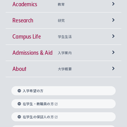
Academics
教育
Research
学部
研究
Campus Life
興味から学科を探す
研究所 等
神学部
学生生活
Admissions & Aid
上智大学の全学共通教育
Sophia Open Research Weeks (SORW)
学期区分と授業時間割
文学部
キリスト教文化研究所
入学案内
About
上智大学の語学教育
産官学連携
課外活動
上智大学で取得できる学位
総合人間科学部
中世思想研究所
基盤教育センター
大学概要
上智大学のアドミッション・ポリシー（入学者受
法学部
上智大学のグローバル教育
知的財産
グローバルな学びのコミュニティ
理事長・学長メッセージ
イベロアメリカ研究所
キリスト教人間学
言語教育研究センター
課外教育プログラム
入れの方針）
入学希望の方
経済学部
国際言語情報研究所
学びのサポート
研究支援制度
学生の相談窓口
上智大学の精神
身体知
ボランティア活動
グローバル教育センター
学長・副学長紹介
科目等履修生
在学生・教職員の方
外国語学部
グローバル・コンサーン研究所
思考と表現
大学院
研究活動に関する法令・研究費の使用について
キャリア形成サポート
グローバルエンゲージメント
在学生の保証人の方
上智大学で学ぶ
重点領域研究・自由課題研究
心身の健康相談
上智大学の理念
研究生・外国人特別研究生・国費留学生