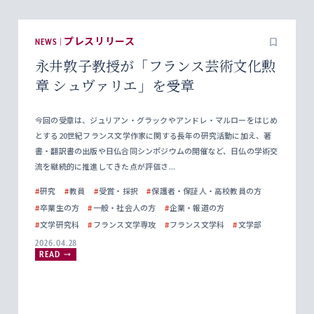
NEWS | プレスリリース
永井敦子教授が「フランス芸術文化勲
章 シュヴァリエ」を受章
今回の受章は、ジュリアン・グラックやアンドレ・マルローをはじめ
とする20世紀フランス文学作家に関する長年の研究活動に加え、著
書・翻訳書の出版や日仏合同シンポジウムの開催など、日仏の学術交
流を継続的に推進してきた点が評価さ...
#
研究
#
教員
#
受賞・採択
#
保護者・保証人・高校教員の方
#
卒業生の方
#
一般・社会人の方
#
企業・報道の方
#
文学研究科
#
フランス文学専攻
#
フランス文学科
#
文学部
2026.04.28
READ