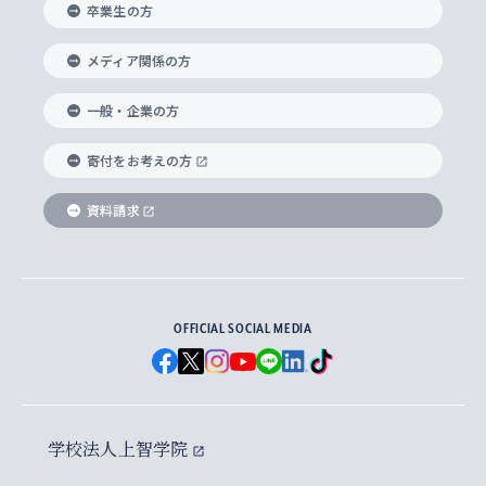
卒業生の方
総合グローバル学部
比較文化研究所
データサイエンス
助産学専攻科
住まいのサポート
上智大学公式ソーシャルメディア
海外で学ぶ
ハラスメント防止の取り組み
上智大学の沿革
神学研究科
キャリア形成支援プログラム
上智大学を訪れた世界の知性
交換留学生(海外大学から上智大学で学ぶ)
メディア関係の方
国際教養学部
ヨーロッパ研究所
生涯学習
学校法人上智学院について
障がいのある学生への支援
ソフィア・アーカイブズ
文学研究科
国際派・留学経験者 キャリア支援
グローバル・キャンパス
ノンディグリー生
一般・企業の方
理工学部
アジア文化研究所
上智大学とカトリック
数字で見る上智大学
実践宗教学研究科
就職（内定先）・進路統計
国連Weeks・アフリカWeeks
Sophia Short-term Program受講生
寄付をお考えの方
SPSF（Sophia Program for Sustainable
アメリカ・カナダ研究所
総合人間科学研究科
企業の採用ご担当者様へのご案内
ダイバーシティ＆サステナビリティへの取り組み
上智大学のネットワーク
資料請求
学費・奨学金
Futures） – 持続可能な未来を考える６学科連携
英語コース –
地球環境研究所
法学研究科（法科大学院含む）
卒業生へのご案内
上智大学の出版物
卒業生とのネットワーク
学部入学前に出願する奨学金
上智大学のビジュアル・アイデンティティ
メディア・ジャーナリズム研究所
経済学研究科
OFFICIAL SOCIAL MEDIA
父母・保証人とのネットワーク
上智大学大学案内・大学院案内
学部在学中に出願する奨学金
と校歌
イスラーム地域研究所
言語科学研究科
地域とのネットワーク
広報誌 Vox Sophia
上智大学への取材・キャンパスでの撮影について
国による高等教育の修学支援新制度
上智大学ビジュアル・アイデンティティ
水稀少社会研究センター
学校法人上智学院
グローバル・スタディーズ研究科
学外とのネットワーク
英文広報誌 SOPHIA magazine
大学院生対象の奨学金
上智大学の公開情報
公式キャラクター「ソフィアンくん」