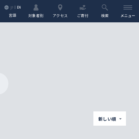
EN
JP
言語
対象者別
アクセス
ご寄付
検索
メニュー
新しい順