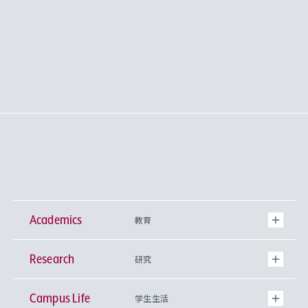
Academics
教育
Research
学部
研究
Campus Life
興味から学科を探す
研究所 等
神学部
学生生活