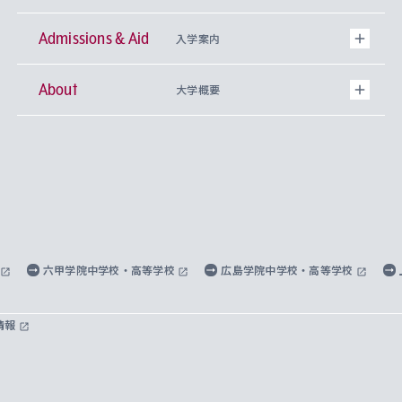
Admissions & Aid
上智大学の全学共通教育
Sophia Open Research Weeks (SORW)
学期区分と授業時間割
文学部
キリスト教文化研究所
入学案内
About
上智大学の語学教育
産官学連携
課外活動
上智大学で取得できる学位
総合人間科学部
中世思想研究所
基盤教育センター
大学概要
上智大学のアドミッション・ポリシー（入学者受
法学部
上智大学のグローバル教育
知的財産
グローバルな学びのコミュニティ
理事長・学長メッセージ
イベロアメリカ研究所
キリスト教人間学
言語教育研究センター
課外教育プログラム
入れの方針）
経済学部
国際言語情報研究所
学びのサポート
研究支援制度
学生の相談窓口
上智大学の精神
身体知
ボランティア活動
グローバル教育センター
学長・副学長紹介
科目等履修生
外国語学部
グローバル・コンサーン研究所
思考と表現
大学院
研究活動に関する法令・研究費の使用について
キャリア形成サポート
グローバルエンゲージメント
上智大学で学ぶ
重点領域研究・自由課題研究
心身の健康相談
上智大学の理念
研究生・外国人特別研究生・国費留学生
六甲学院中学校・高等学校
広島学院中学校・高等学校
総合グローバル学部
比較文化研究所
データサイエンス
助産学専攻科
住まいのサポート
上智大学公式ソーシャルメディア
海外で学ぶ
ハラスメント防止の取り組み
上智大学の沿革
神学研究科
キャリア形成支援プログラム
上智大学を訪れた世界の知性
交換留学生(海外大学から上智大学で学ぶ)
情報
国際教養学部
ヨーロッパ研究所
生涯学習
学校法人上智学院について
障がいのある学生への支援
ソフィア・アーカイブズ
文学研究科
国際派・留学経験者 キャリア支援
グローバル・キャンパス
ノンディグリー生
理工学部
アジア文化研究所
上智大学とカトリック
数字で見る上智大学
実践宗教学研究科
就職（内定先）・進路統計
国連Weeks・アフリカWeeks