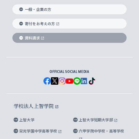
国際教養学部
ヨーロッパ研究所
生涯学習
学校法人上智学院について
障がいのある学生への支援
ソフィア・アーカイブズ
文学研究科
国際派・留学経験者 キャリア支援
グローバル・キャンパス
ノンディグリー生
一般・企業の方
理工学部
アジア文化研究所
上智大学とカトリック
数字で見る上智大学
実践宗教学研究科
就職（内定先）・進路統計
国連Weeks・アフリカWeeks
Sophia Short-term Program受講生
寄付をお考えの方
SPSF（Sophia Program for Sustainable
アメリカ・カナダ研究所
総合人間科学研究科
企業の採用ご担当者様へのご案内
ダイバーシティ＆サステナビリティへの取り組み
上智大学のネットワーク
資料請求
学費・奨学金
Futures） – 持続可能な未来を考える６学科連携
英語コース –
地球環境研究所
法学研究科（法科大学院含む）
卒業生へのご案内
上智大学の出版物
卒業生とのネットワーク
学部入学前に出願する奨学金
上智大学のビジュアル・アイデンティティ
メディア・ジャーナリズム研究所
経済学研究科
OFFICIAL SOCIAL MEDIA
父母・保証人とのネットワーク
上智大学大学案内・大学院案内
学部在学中に出願する奨学金
と校歌
イスラーム地域研究所
言語科学研究科
地域とのネットワーク
広報誌 Vox Sophia
上智大学への取材・キャンパスでの撮影について
国による高等教育の修学支援新制度
上智大学ビジュアル・アイデンティティ
水稀少社会研究センター
学校法人上智学院
グローバル・スタディーズ研究科
学外とのネットワーク
英文広報誌 SOPHIA magazine
大学院生対象の奨学金
上智大学の公開情報
公式キャラクター「ソフィアンくん」
上智大学
上智大学短期大学部
先進機械・構造材料イノベーションセンター
理工学研究科
上智大学出版SUPの出版物
海外留学する際の費用と奨学金
キャンパス案内
上智大学校歌 ・上智大学学生歌
上智大学の教育研究活動等の情報公表
栄光学園中学高等学校
六甲学院中学校・高等学校