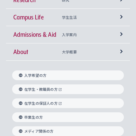
Campus Life
興味から学科を探す
研究所 等
神学部
学生生活
Admissions & Aid
上智大学の全学共通教育
Sophia Open Research Weeks (SORW)
学期区分と授業時間割
文学部
キリスト教文化研究所
入学案内
About
上智大学の語学教育
産官学連携
課外活動
上智大学で取得できる学位
総合人間科学部
中世思想研究所
基盤教育センター
大学概要
上智大学のアドミッション・ポリシー（入学者受
法学部
上智大学のグローバル教育
知的財産
グローバルな学びのコミュニティ
理事長・学長メッセージ
イベロアメリカ研究所
キリスト教人間学
言語教育研究センター
課外教育プログラム
入れの方針）
入学希望の方
経済学部
国際言語情報研究所
学びのサポート
研究支援制度
学生の相談窓口
上智大学の精神
身体知
ボランティア活動
グローバル教育センター
学長・副学長紹介
科目等履修生
在学生・教職員の方
外国語学部
グローバル・コンサーン研究所
思考と表現
大学院
研究活動に関する法令・研究費の使用について
キャリア形成サポート
グローバルエンゲージメント
在学生の保証人の方
上智大学で学ぶ
重点領域研究・自由課題研究
心身の健康相談
上智大学の理念
研究生・外国人特別研究生・国費留学生
卒業生の方
総合グローバル学部
比較文化研究所
データサイエンス
助産学専攻科
住まいのサポート
上智大学公式ソーシャルメディア
海外で学ぶ
ハラスメント防止の取り組み
上智大学の沿革
神学研究科
キャリア形成支援プログラム
上智大学を訪れた世界の知性
交換留学生(海外大学から上智大学で学ぶ)
メディア関係の方