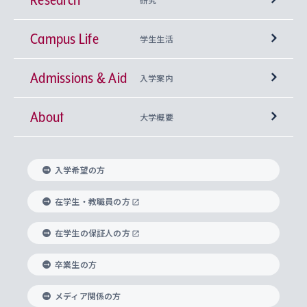
Campus Life
興味から学科を探す
研究所 等
神学部
学生生活
Admissions & Aid
上智大学の全学共通教育
Sophia Open Research Weeks (SORW)
学期区分と授業時間割
文学部
キリスト教文化研究所
入学案内
About
上智大学の語学教育
産官学連携
課外活動
上智大学で取得できる学位
総合人間科学部
中世思想研究所
基盤教育センター
大学概要
上智大学のアドミッション・ポリシー（入学者受
法学部
上智大学のグローバル教育
知的財産
グローバルな学びのコミュニティ
理事長・学長メッセージ
イベロアメリカ研究所
キリスト教人間学
言語教育研究センター
課外教育プログラム
入れの方針）
入学希望の方
経済学部
国際言語情報研究所
学びのサポート
研究支援制度
学生の相談窓口
上智大学の精神
身体知
ボランティア活動
グローバル教育センター
学長・副学長紹介
科目等履修生
在学生・教職員の方
外国語学部
グローバル・コンサーン研究所
思考と表現
大学院
研究活動に関する法令・研究費の使用について
キャリア形成サポート
グローバルエンゲージメント
在学生の保証人の方
上智大学で学ぶ
重点領域研究・自由課題研究
心身の健康相談
上智大学の理念
研究生・外国人特別研究生・国費留学生
卒業生の方
総合グローバル学部
比較文化研究所
データサイエンス
助産学専攻科
住まいのサポート
上智大学公式ソーシャルメディア
海外で学ぶ
ハラスメント防止の取り組み
上智大学の沿革
神学研究科
キャリア形成支援プログラム
上智大学を訪れた世界の知性
交換留学生(海外大学から上智大学で学ぶ)
メディア関係の方