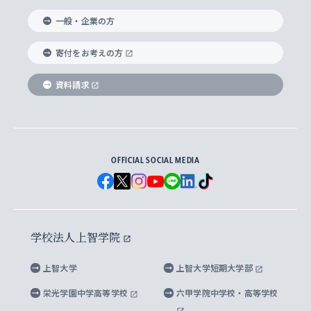
国際教養学部
ヨーロッパ研究所
生涯学習
学校法人上智学院について
障がいのある学生への支援
ソフィア・アーカイブズ
文学研究科
国際派・留学経験者 キャリア支援
グローバル・キャンパス
ノンディグリー生
一般・企業の方
理工学部
アジア文化研究所
上智大学とカトリック
数字で見る上智大学
実践宗教学研究科
就職（内定先）・進路統計
国連Weeks・アフリカWeeks
Sophia Short-term Program受講生
寄付をお考えの方
SPSF（Sophia Program for Sustainable
アメリカ・カナダ研究所
総合人間科学研究科
企業の採用ご担当者様へのご案内
ダイバーシティ＆サステナビリティへの取り組み
上智大学のネットワーク
資料請求
学費・奨学金
Futures） – 持続可能な未来を考える６学科連携
英語コース –
地球環境研究所
法学研究科（法科大学院含む）
卒業生へのご案内
上智大学の出版物
卒業生とのネットワーク
学部入学前に出願する奨学金
上智大学のビジュアル・アイデンティティ
メディア・ジャーナリズム研究所
経済学研究科
OFFICIAL SOCIAL MEDIA
父母・保証人とのネットワーク
上智大学大学案内・大学院案内
学部在学中に出願する奨学金
と校歌
イスラーム地域研究所
言語科学研究科
地域とのネットワーク
広報誌 Vox Sophia
上智大学への取材・キャンパスでの撮影について
国による高等教育の修学支援新制度
上智大学ビジュアル・アイデンティティ
水稀少社会研究センター
学校法人上智学院
グローバル・スタディーズ研究科
学外とのネットワーク
英文広報誌 SOPHIA magazine
大学院生対象の奨学金
上智大学の公開情報
公式キャラクター「ソフィアンくん」
上智大学
上智大学短期大学部
先進機械・構造材料イノベーションセンター
理工学研究科
上智大学出版SUPの出版物
海外留学する際の費用と奨学金
キャンパス案内
上智大学校歌 ・上智大学学生歌
上智大学の教育研究活動等の情報公表
栄光学園中学高等学校
六甲学院中学校・高等学校