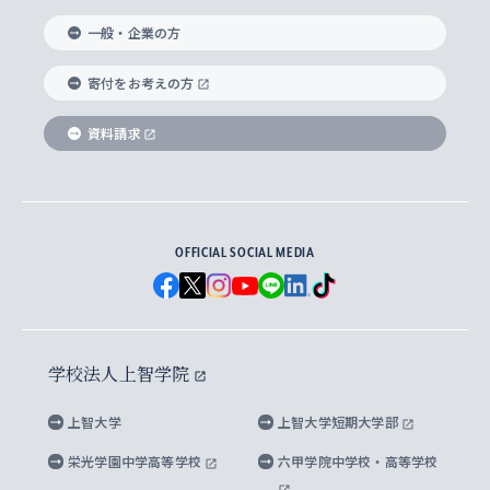
国際教養学部
ヨーロッパ研究所
生涯学習
学校法人上智学院について
障がいのある学生への支援
ソフィア・アーカイブズ
文学研究科
国際派・留学経験者 キャリア支援
グローバル・キャンパス
ノンディグリー生
一般・企業の方
理工学部
アジア文化研究所
上智大学とカトリック
数字で見る上智大学
実践宗教学研究科
就職（内定先）・進路統計
国連Weeks・アフリカWeeks
Sophia Short-term Program受講生
寄付をお考えの方
SPSF（Sophia Program for Sustainable
アメリカ・カナダ研究所
総合人間科学研究科
企業の採用ご担当者様へのご案内
ダイバーシティ＆サステナビリティへの取り組み
上智大学のネットワーク
資料請求
学費・奨学金
Futures） – 持続可能な未来を考える６学科連携
英語コース –
地球環境研究所
法学研究科（法科大学院含む）
卒業生へのご案内
上智大学の出版物
卒業生とのネットワーク
学部入学前に出願する奨学金
上智大学のビジュアル・アイデンティティ
メディア・ジャーナリズム研究所
経済学研究科
OFFICIAL SOCIAL MEDIA
父母・保証人とのネットワーク
上智大学大学案内・大学院案内
学部在学中に出願する奨学金
と校歌
イスラーム地域研究所
言語科学研究科
地域とのネットワーク
広報誌 Vox Sophia
上智大学への取材・キャンパスでの撮影について
国による高等教育の修学支援新制度
上智大学ビジュアル・アイデンティティ
水稀少社会研究センター
学校法人上智学院
グローバル・スタディーズ研究科
学外とのネットワーク
英文広報誌 SOPHIA magazine
大学院生対象の奨学金
上智大学の公開情報
公式キャラクター「ソフィアンくん」
上智大学
上智大学短期大学部
先進機械・構造材料イノベーションセンター
理工学研究科
上智大学出版SUPの出版物
海外留学する際の費用と奨学金
キャンパス案内
上智大学校歌 ・上智大学学生歌
上智大学の教育研究活動等の情報公表
栄光学園中学高等学校
六甲学院中学校・高等学校