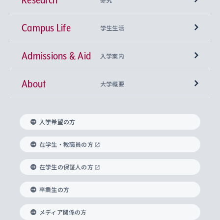
Campus Life
興味から学科を探す
研究所 等
神学部
学生生活
Admissions & Aid
上智大学の全学共通教育
Sophia Open Research Weeks (SORW)
学期区分と授業時間割
文学部
キリスト教文化研究所
入学案内
About
上智大学の語学教育
産官学連携
課外活動
上智大学で取得できる学位
総合人間科学部
中世思想研究所
基盤教育センター
大学概要
上智大学のアドミッション・ポリシー（入学者受
法学部
上智大学のグローバル教育
知的財産
グローバルな学びのコミュニティ
理事長・学長メッセージ
イベロアメリカ研究所
キリスト教人間学
言語教育研究センター
課外教育プログラム
入れの方針）
入学希望の方
経済学部
国際言語情報研究所
学びのサポート
研究支援制度
学生の相談窓口
上智大学の精神
身体知
ボランティア活動
グローバル教育センター
学長・副学長紹介
科目等履修生
在学生・教職員の方
外国語学部
グローバル・コンサーン研究所
思考と表現
大学院
研究活動に関する法令・研究費の使用について
キャリア形成サポート
グローバルエンゲージメント
在学生の保証人の方
上智大学で学ぶ
重点領域研究・自由課題研究
心身の健康相談
上智大学の理念
研究生・外国人特別研究生・国費留学生
卒業生の方
総合グローバル学部
比較文化研究所
データサイエンス
助産学専攻科
住まいのサポート
上智大学公式ソーシャルメディア
海外で学ぶ
ハラスメント防止の取り組み
上智大学の沿革
神学研究科
キャリア形成支援プログラム
上智大学を訪れた世界の知性
交換留学生(海外大学から上智大学で学ぶ)
メディア関係の方