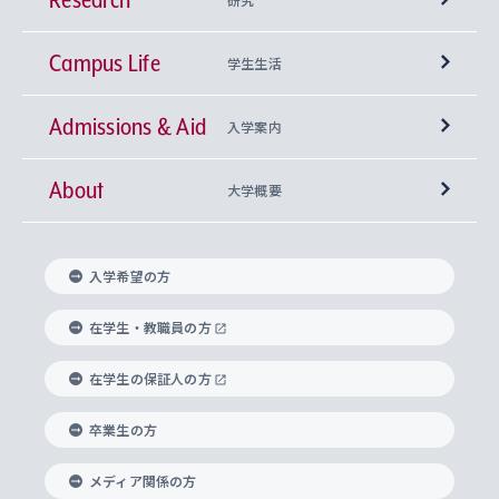
Campus Life
興味から学科を探す
研究所 等
神学部
学生生活
Admissions & Aid
上智大学の全学共通教育
Sophia Open Research Weeks (SORW)
学期区分と授業時間割
文学部
キリスト教文化研究所
入学案内
About
上智大学の語学教育
産官学連携
課外活動
上智大学で取得できる学位
総合人間科学部
中世思想研究所
基盤教育センター
大学概要
上智大学のアドミッション・ポリシー（入学者受
法学部
上智大学のグローバル教育
知的財産
グローバルな学びのコミュニティ
理事長・学長メッセージ
イベロアメリカ研究所
キリスト教人間学
言語教育研究センター
課外教育プログラム
入れの方針）
入学希望の方
経済学部
国際言語情報研究所
学びのサポート
研究支援制度
学生の相談窓口
上智大学の精神
身体知
ボランティア活動
グローバル教育センター
学長・副学長紹介
科目等履修生
在学生・教職員の方
外国語学部
グローバル・コンサーン研究所
思考と表現
大学院
研究活動に関する法令・研究費の使用について
キャリア形成サポート
グローバルエンゲージメント
在学生の保証人の方
上智大学で学ぶ
重点領域研究・自由課題研究
心身の健康相談
上智大学の理念
研究生・外国人特別研究生・国費留学生
卒業生の方
総合グローバル学部
比較文化研究所
データサイエンス
助産学専攻科
住まいのサポート
上智大学公式ソーシャルメディア
海外で学ぶ
ハラスメント防止の取り組み
上智大学の沿革
神学研究科
キャリア形成支援プログラム
上智大学を訪れた世界の知性
交換留学生(海外大学から上智大学で学ぶ)
メディア関係の方