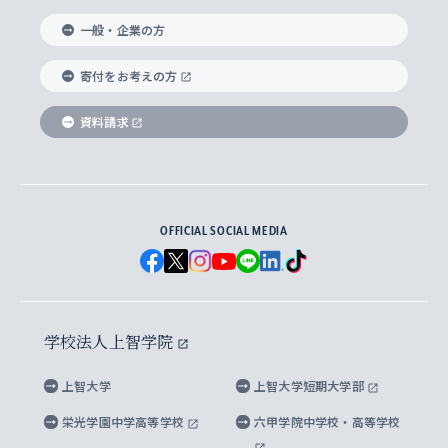
国際教養学部
ヨーロッパ研究所
生涯学習
学校法人上智学院について
障がいのある学生への支援
ソフィア・アーカイブズ
文学研究科
国際派・留学経験者 キャリア支援
グローバル・キャンパス
ノンディグリー生
一般・企業の方
理工学部
アジア文化研究所
上智大学とカトリック
数字で見る上智大学
実践宗教学研究科
就職（内定先）・進路統計
国連Weeks・アフリカWeeks
Sophia Short-term Program受講生
寄付をお考えの方
SPSF（Sophia Program for Sustainable
アメリカ・カナダ研究所
総合人間科学研究科
企業の採用ご担当者様へのご案内
ダイバーシティ＆サステナビリティへの取り組み
上智大学のネットワーク
資料請求
学費・奨学金
Futures） – 持続可能な未来を考える６学科連携
英語コース –
地球環境研究所
法学研究科（法科大学院含む）
卒業生へのご案内
上智大学の出版物
卒業生とのネットワーク
学部入学前に出願する奨学金
上智大学のビジュアル・アイデンティティ
メディア・ジャーナリズム研究所
経済学研究科
OFFICIAL SOCIAL MEDIA
父母・保証人とのネットワーク
上智大学大学案内・大学院案内
学部在学中に出願する奨学金
と校歌
イスラーム地域研究所
言語科学研究科
地域とのネットワーク
広報誌 Vox Sophia
上智大学への取材・キャンパスでの撮影について
国による高等教育の修学支援新制度
上智大学ビジュアル・アイデンティティ
水稀少社会研究センター
学校法人上智学院
グローバル・スタディーズ研究科
学外とのネットワーク
英文広報誌 SOPHIA magazine
大学院生対象の奨学金
上智大学の公開情報
公式キャラクター「ソフィアンくん」
上智大学
上智大学短期大学部
先進機械・構造材料イノベーションセンター
理工学研究科
上智大学出版SUPの出版物
海外留学する際の費用と奨学金
キャンパス案内
上智大学校歌 ・上智大学学生歌
上智大学の教育研究活動等の情報公表
栄光学園中学高等学校
六甲学院中学校・高等学校