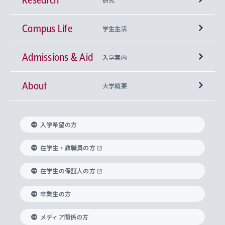
Campus Life
興味から学科を探す
研究所 等
神学部
学生生活
Admissions & Aid
上智大学の全学共通教育
Sophia Open Research Weeks (SORW)
学期区分と授業時間割
文学部
キリスト教文化研究所
入学案内
About
上智大学の語学教育
産官学連携
課外活動
上智大学で取得できる学位
総合人間科学部
中世思想研究所
基盤教育センター
大学概要
上智大学のアドミッション・ポリシー（入学者受
法学部
上智大学のグローバル教育
知的財産
グローバルな学びのコミュニティ
理事長・学長メッセージ
イベロアメリカ研究所
キリスト教人間学
言語教育研究センター
課外教育プログラム
入れの方針）
入学希望の方
経済学部
国際言語情報研究所
学びのサポート
研究支援制度
学生の相談窓口
上智大学の精神
身体知
ボランティア活動
グローバル教育センター
学長・副学長紹介
科目等履修生
在学生・教職員の方
外国語学部
グローバル・コンサーン研究所
思考と表現
大学院
研究活動に関する法令・研究費の使用について
キャリア形成サポート
グローバルエンゲージメント
在学生の保証人の方
上智大学で学ぶ
重点領域研究・自由課題研究
心身の健康相談
上智大学の理念
研究生・外国人特別研究生・国費留学生
卒業生の方
総合グローバル学部
比較文化研究所
データサイエンス
助産学専攻科
住まいのサポート
上智大学公式ソーシャルメディア
海外で学ぶ
ハラスメント防止の取り組み
上智大学の沿革
神学研究科
キャリア形成支援プログラム
上智大学を訪れた世界の知性
交換留学生(海外大学から上智大学で学ぶ)
メディア関係の方