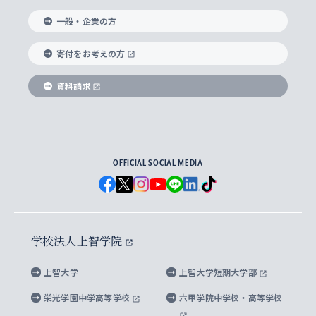
国際教養学部
ヨーロッパ研究所
生涯学習
学校法人上智学院について
障がいのある学生への支援
ソフィア・アーカイブズ
文学研究科
国際派・留学経験者 キャリア支援
グローバル・キャンパス
ノンディグリー生
一般・企業の方
理工学部
アジア文化研究所
上智大学とカトリック
数字で見る上智大学
実践宗教学研究科
就職（内定先）・進路統計
国連Weeks・アフリカWeeks
Sophia Short-term Program受講生
寄付をお考えの方
SPSF（Sophia Program for Sustainable
アメリカ・カナダ研究所
総合人間科学研究科
企業の採用ご担当者様へのご案内
ダイバーシティ＆サステナビリティへの取り組み
上智大学のネットワーク
資料請求
学費・奨学金
Futures） – 持続可能な未来を考える６学科連携
英語コース –
地球環境研究所
法学研究科（法科大学院含む）
卒業生へのご案内
上智大学の出版物
卒業生とのネットワーク
学部入学前に出願する奨学金
上智大学のビジュアル・アイデンティティ
メディア・ジャーナリズム研究所
経済学研究科
OFFICIAL SOCIAL MEDIA
父母・保証人とのネットワーク
上智大学大学案内・大学院案内
学部在学中に出願する奨学金
と校歌
イスラーム地域研究所
言語科学研究科
地域とのネットワーク
広報誌 Vox Sophia
上智大学への取材・キャンパスでの撮影について
国による高等教育の修学支援新制度
上智大学ビジュアル・アイデンティティ
水稀少社会研究センター
学校法人上智学院
グローバル・スタディーズ研究科
学外とのネットワーク
英文広報誌 SOPHIA magazine
大学院生対象の奨学金
上智大学の公開情報
公式キャラクター「ソフィアンくん」
上智大学
上智大学短期大学部
先進機械・構造材料イノベーションセンター
理工学研究科
上智大学出版SUPの出版物
海外留学する際の費用と奨学金
キャンパス案内
上智大学校歌 ・上智大学学生歌
上智大学の教育研究活動等の情報公表
栄光学園中学高等学校
六甲学院中学校・高等学校