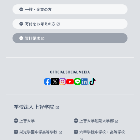
国際教養学部
ヨーロッパ研究所
生涯学習
学校法人上智学院について
障がいのある学生への支援
ソフィア・アーカイブズ
文学研究科
国際派・留学経験者 キャリア支援
グローバル・キャンパス
ノンディグリー生
一般・企業の方
理工学部
アジア文化研究所
上智大学とカトリック
数字で見る上智大学
実践宗教学研究科
就職（内定先）・進路統計
国連Weeks・アフリカWeeks
Sophia Short-term Program受講生
寄付をお考えの方
SPSF（Sophia Program for Sustainable
アメリカ・カナダ研究所
総合人間科学研究科
企業の採用ご担当者様へのご案内
ダイバーシティ＆サステナビリティへの取り組み
上智大学のネットワーク
資料請求
学費・奨学金
Futures） – 持続可能な未来を考える６学科連携
英語コース –
地球環境研究所
法学研究科（法科大学院含む）
卒業生へのご案内
上智大学の出版物
卒業生とのネットワーク
学部入学前に出願する奨学金
上智大学のビジュアル・アイデンティティ
メディア・ジャーナリズム研究所
経済学研究科
OFFICIAL SOCIAL MEDIA
父母・保証人とのネットワーク
上智大学大学案内・大学院案内
学部在学中に出願する奨学金
と校歌
イスラーム地域研究所
言語科学研究科
地域とのネットワーク
広報誌 Vox Sophia
上智大学への取材・キャンパスでの撮影について
国による高等教育の修学支援新制度
上智大学ビジュアル・アイデンティティ
水稀少社会研究センター
学校法人上智学院
グローバル・スタディーズ研究科
学外とのネットワーク
英文広報誌 SOPHIA magazine
大学院生対象の奨学金
上智大学の公開情報
公式キャラクター「ソフィアンくん」
上智大学
上智大学短期大学部
先進機械・構造材料イノベーションセンター
理工学研究科
上智大学出版SUPの出版物
海外留学する際の費用と奨学金
キャンパス案内
上智大学校歌 ・上智大学学生歌
上智大学の教育研究活動等の情報公表
栄光学園中学高等学校
六甲学院中学校・高等学校