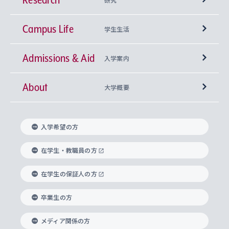
Campus Life
興味から学科を探す
研究所 等
神学部
学生生活
Admissions & Aid
上智大学の全学共通教育
Sophia Open Research Weeks (SORW)
学期区分と授業時間割
文学部
キリスト教文化研究所
入学案内
About
上智大学の語学教育
産官学連携
課外活動
上智大学で取得できる学位
総合人間科学部
中世思想研究所
基盤教育センター
大学概要
上智大学のアドミッション・ポリシー（入学者受
法学部
上智大学のグローバル教育
知的財産
グローバルな学びのコミュニティ
理事長・学長メッセージ
イベロアメリカ研究所
キリスト教人間学
言語教育研究センター
課外教育プログラム
入れの方針）
入学希望の方
経済学部
国際言語情報研究所
学びのサポート
研究支援制度
学生の相談窓口
上智大学の精神
身体知
ボランティア活動
グローバル教育センター
学長・副学長紹介
科目等履修生
在学生・教職員の方
外国語学部
グローバル・コンサーン研究所
思考と表現
大学院
研究活動に関する法令・研究費の使用について
キャリア形成サポート
グローバルエンゲージメント
在学生の保証人の方
上智大学で学ぶ
重点領域研究・自由課題研究
心身の健康相談
上智大学の理念
研究生・外国人特別研究生・国費留学生
卒業生の方
総合グローバル学部
比較文化研究所
データサイエンス
助産学専攻科
住まいのサポート
上智大学公式ソーシャルメディア
海外で学ぶ
ハラスメント防止の取り組み
上智大学の沿革
神学研究科
キャリア形成支援プログラム
上智大学を訪れた世界の知性
交換留学生(海外大学から上智大学で学ぶ)
メディア関係の方