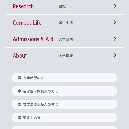
Research
学部
研究
Campus Life
興味から学科を探す
研究所 等
神学部
学生生活
Admissions & Aid
上智大学の全学共通教育
Sophia Open Research Weeks (SORW)
学期区分と授業時間割
文学部
キリスト教文化研究所
入学案内
About
上智大学の語学教育
産官学連携
課外活動
上智大学で取得できる学位
総合人間科学部
中世思想研究所
基盤教育センター
大学概要
上智大学のアドミッション・ポリシー（入学者受
法学部
上智大学のグローバル教育
知的財産
グローバルな学びのコミュニティ
理事長・学長メッセージ
イベロアメリカ研究所
キリスト教人間学
言語教育研究センター
課外教育プログラム
入れの方針）
入学希望の方
経済学部
国際言語情報研究所
学びのサポート
研究支援制度
学生の相談窓口
上智大学の精神
身体知
ボランティア活動
グローバル教育センター
学長・副学長紹介
科目等履修生
在学生・教職員の方
外国語学部
グローバル・コンサーン研究所
思考と表現
大学院
研究活動に関する法令・研究費の使用について
キャリア形成サポート
グローバルエンゲージメント
在学生の保証人の方
上智大学で学ぶ
重点領域研究・自由課題研究
心身の健康相談
上智大学の理念
研究生・外国人特別研究生・国費留学生
卒業生の方
総合グローバル学部
比較文化研究所
データサイエンス
助産学専攻科
住まいのサポート
上智大学公式ソーシャルメディア
海外で学ぶ
ハラスメント防止の取り組み
上智大学の沿革
神学研究科
キャリア形成支援プログラム
上智大学を訪れた世界の知性
交換留学生(海外大学から上智大学で学ぶ)