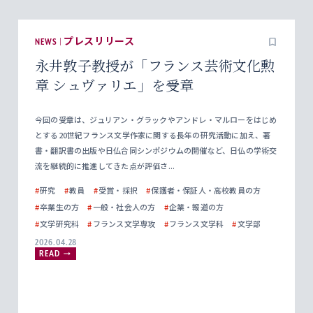
NEWS | プレスリリース
永井敦子教授が「フランス芸術文化勲
章 シュヴァリエ」を受章
今回の受章は、ジュリアン・グラックやアンドレ・マルローをはじめ
とする20世紀フランス文学作家に関する長年の研究活動に加え、著
書・翻訳書の出版や日仏合同シンポジウムの開催など、日仏の学術交
流を継続的に推進してきた点が評価さ...
#
研究
#
教員
#
受賞・採択
#
保護者・保証人・高校教員の方
#
卒業生の方
#
一般・社会人の方
#
企業・報道の方
#
文学研究科
#
フランス文学専攻
#
フランス文学科
#
文学部
2026.04.28
READ