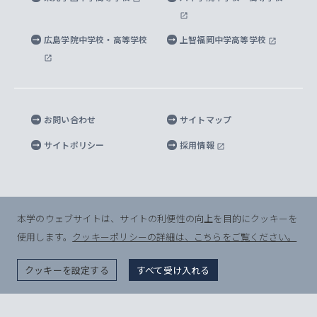
マイクロ波サイエンス研究センター
地球環境学研究科
SOPHIA U Viewbook（英文大学案内）
家計急変者・被災学生への経済援助
海外拠点
内部質保証と自己点検・評価
四谷キャンパス 施設紹介
広島学院中学校・高等学校
上智福岡中学高等学校
アイランド・サステナビリティ研究所
応用データサイエンス学位プログラム
SOPHIA未来募金によるサポート
上智大学名誉教授
秦野キャンパス内施設
人間の安全保障研究所
教職協働の取り組み
キャンパスへのアクセス
お問い合わせ
サイトマップ
キリシタン文庫
サイトポリシー
採用情報
プライバシーポリシー
モニュメンタ・ニポニカ
For Others, With Others
半導体研究所
本学のウェブサイトは、サイトの利便性の向上を目的にクッキーを
使用します。
クッキーポリシーの詳細は、こちらをご覧ください。
グリーフケア研究所
© Sophia University. All Rights Reserved.
クッキーを設定する
すべて受け入れる
生命倫理研究所