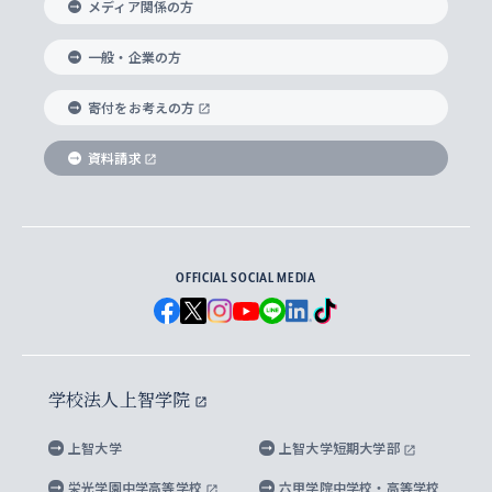
メディア関係の方
国際教養学部
ヨーロッパ研究所
生涯学習
学校法人上智学院について
障がいのある学生への支援
ソフィア・アーカイブズ
文学研究科
国際派・留学経験者 キャリア支援
グローバル・キャンパス
ノンディグリー生
一般・企業の方
理工学部
アジア文化研究所
上智大学とカトリック
数字で見る上智大学
実践宗教学研究科
就職（内定先）・進路統計
国連Weeks・アフリカWeeks
Sophia Short-term Program受講生
寄付をお考えの方
SPSF（Sophia Program for Sustainable
アメリカ・カナダ研究所
総合人間科学研究科
企業の採用ご担当者様へのご案内
ダイバーシティ＆サステナビリティへの取り組み
上智大学のネットワーク
資料請求
学費・奨学金
Futures） – 持続可能な未来を考える６学科連携
英語コース –
地球環境研究所
法学研究科（法科大学院含む）
卒業生へのご案内
上智大学の出版物
卒業生とのネットワーク
学部入学前に出願する奨学金
上智大学のビジュアル・アイデンティティ
メディア・ジャーナリズム研究所
経済学研究科
OFFICIAL SOCIAL MEDIA
父母・保証人とのネットワーク
上智大学大学案内・大学院案内
学部在学中に出願する奨学金
と校歌
イスラーム地域研究所
言語科学研究科
地域とのネットワーク
広報誌 Vox Sophia
上智大学への取材・キャンパスでの撮影について
国による高等教育の修学支援新制度
上智大学ビジュアル・アイデンティティ
水稀少社会研究センター
学校法人上智学院
グローバル・スタディーズ研究科
学外とのネットワーク
英文広報誌 SOPHIA magazine
大学院生対象の奨学金
上智大学の公開情報
公式キャラクター「ソフィアンくん」
上智大学
上智大学短期大学部
先進機械・構造材料イノベーションセンター
理工学研究科
上智大学出版SUPの出版物
海外留学する際の費用と奨学金
キャンパス案内
上智大学校歌 ・上智大学学生歌
上智大学の教育研究活動等の情報公表
栄光学園中学高等学校
六甲学院中学校・高等学校