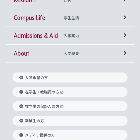
Campus Life
興味から学科を探す
研究所 等
神学部
学生生活
Admissions & Aid
上智大学の全学共通教育
Sophia Open Research Weeks (SORW)
学期区分と授業時間割
文学部
キリスト教文化研究所
入学案内
About
上智大学の語学教育
産官学連携
課外活動
上智大学で取得できる学位
総合人間科学部
中世思想研究所
基盤教育センター
大学概要
上智大学のアドミッション・ポリシー（入学者受
法学部
上智大学のグローバル教育
知的財産
グローバルな学びのコミュニティ
理事長・学長メッセージ
イベロアメリカ研究所
キリスト教人間学
言語教育研究センター
課外教育プログラム
入れの方針）
入学希望の方
経済学部
国際言語情報研究所
学びのサポート
研究支援制度
学生の相談窓口
上智大学の精神
身体知
ボランティア活動
グローバル教育センター
学長・副学長紹介
科目等履修生
在学生・教職員の方
外国語学部
グローバル・コンサーン研究所
思考と表現
大学院
研究活動に関する法令・研究費の使用について
キャリア形成サポート
グローバルエンゲージメント
在学生の保証人の方
上智大学で学ぶ
重点領域研究・自由課題研究
心身の健康相談
上智大学の理念
研究生・外国人特別研究生・国費留学生
卒業生の方
総合グローバル学部
比較文化研究所
データサイエンス
助産学専攻科
住まいのサポート
上智大学公式ソーシャルメディア
海外で学ぶ
ハラスメント防止の取り組み
上智大学の沿革
神学研究科
キャリア形成支援プログラム
上智大学を訪れた世界の知性
交換留学生(海外大学から上智大学で学ぶ)
メディア関係の方