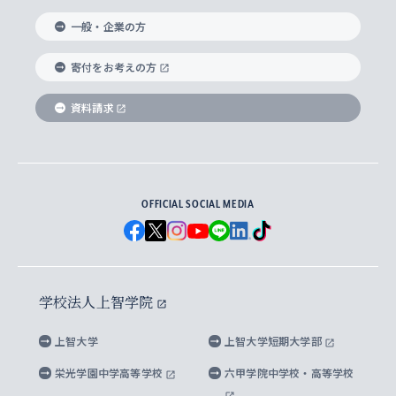
国際教養学部
ヨーロッパ研究所
生涯学習
学校法人上智学院について
障がいのある学生への支援
ソフィア・アーカイブズ
文学研究科
国際派・留学経験者 キャリア支援
グローバル・キャンパス
ノンディグリー生
一般・企業の方
理工学部
アジア文化研究所
上智大学とカトリック
数字で見る上智大学
実践宗教学研究科
就職（内定先）・進路統計
国連Weeks・アフリカWeeks
Sophia Short-term Program受講生
寄付をお考えの方
SPSF（Sophia Program for Sustainable
アメリカ・カナダ研究所
総合人間科学研究科
企業の採用ご担当者様へのご案内
ダイバーシティ＆サステナビリティへの取り組み
上智大学のネットワーク
資料請求
学費・奨学金
Futures） – 持続可能な未来を考える６学科連携
英語コース –
地球環境研究所
法学研究科（法科大学院含む）
卒業生へのご案内
上智大学の出版物
卒業生とのネットワーク
学部入学前に出願する奨学金
上智大学のビジュアル・アイデンティティ
メディア・ジャーナリズム研究所
経済学研究科
OFFICIAL SOCIAL MEDIA
父母・保証人とのネットワーク
上智大学大学案内・大学院案内
学部在学中に出願する奨学金
と校歌
イスラーム地域研究所
言語科学研究科
地域とのネットワーク
広報誌 Vox Sophia
上智大学への取材・キャンパスでの撮影について
国による高等教育の修学支援新制度
上智大学ビジュアル・アイデンティティ
水稀少社会研究センター
学校法人上智学院
グローバル・スタディーズ研究科
学外とのネットワーク
英文広報誌 SOPHIA magazine
大学院生対象の奨学金
上智大学の公開情報
公式キャラクター「ソフィアンくん」
上智大学
上智大学短期大学部
先進機械・構造材料イノベーションセンター
理工学研究科
上智大学出版SUPの出版物
海外留学する際の費用と奨学金
キャンパス案内
上智大学校歌 ・上智大学学生歌
上智大学の教育研究活動等の情報公表
栄光学園中学高等学校
六甲学院中学校・高等学校