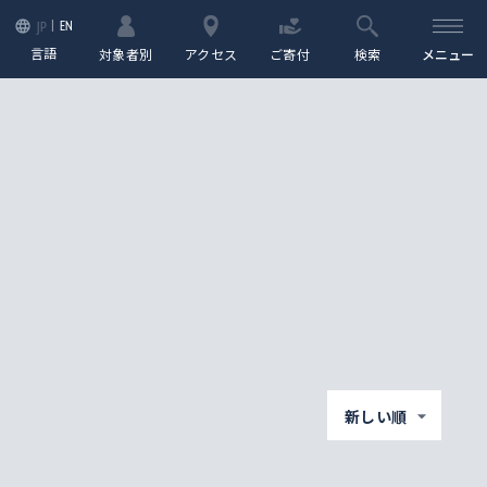
EN
JP
言語
対象者別
アクセス
ご寄付
検索
メニュー
新しい順