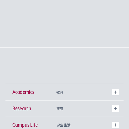
Academics
教育
Research
学部
研究
Campus Life
興味から学科を探す
研究所 等
神学部
学生生活