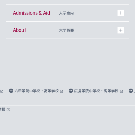
Admissions & Aid
上智大学の全学共通教育
Sophia Open Research Weeks (SORW)
学期区分と授業時間割
文学部
キリスト教文化研究所
入学案内
About
上智大学の語学教育
産官学連携
課外活動
上智大学で取得できる学位
総合人間科学部
中世思想研究所
基盤教育センター
大学概要
上智大学のアドミッション・ポリシー（入学者受
法学部
上智大学のグローバル教育
知的財産
グローバルな学びのコミュニティ
理事長・学長メッセージ
イベロアメリカ研究所
キリスト教人間学
言語教育研究センター
課外教育プログラム
入れの方針）
経済学部
国際言語情報研究所
学びのサポート
研究支援制度
学生の相談窓口
上智大学の精神
身体知
ボランティア活動
グローバル教育センター
学長・副学長紹介
科目等履修生
外国語学部
グローバル・コンサーン研究所
思考と表現
大学院
研究活動に関する法令・研究費の使用について
キャリア形成サポート
グローバルエンゲージメント
上智大学で学ぶ
重点領域研究・自由課題研究
心身の健康相談
上智大学の理念
研究生・外国人特別研究生・国費留学生
六甲学院中学校・高等学校
広島学院中学校・高等学校
総合グローバル学部
比較文化研究所
データサイエンス
助産学専攻科
住まいのサポート
上智大学公式ソーシャルメディア
海外で学ぶ
ハラスメント防止の取り組み
上智大学の沿革
神学研究科
キャリア形成支援プログラム
上智大学を訪れた世界の知性
交換留学生(海外大学から上智大学で学ぶ)
情報
国際教養学部
ヨーロッパ研究所
生涯学習
学校法人上智学院について
障がいのある学生への支援
ソフィア・アーカイブズ
文学研究科
国際派・留学経験者 キャリア支援
グローバル・キャンパス
ノンディグリー生
理工学部
アジア文化研究所
上智大学とカトリック
数字で見る上智大学
実践宗教学研究科
就職（内定先）・進路統計
国連Weeks・アフリカWeeks