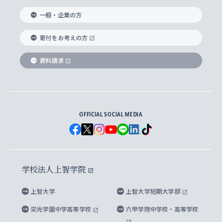
国際教養学部
ヨーロッパ研究所
生涯学習
学校法人上智学院について
障がいのある学生への支援
ソフィア・アーカイブズ
文学研究科
国際派・留学経験者 キャリア支援
グローバル・キャンパス
ノンディグリー生
一般・企業の方
理工学部
アジア文化研究所
上智大学とカトリック
数字で見る上智大学
実践宗教学研究科
就職（内定先）・進路統計
国連Weeks・アフリカWeeks
Sophia Short-term Program受講生
寄付をお考えの方
SPSF（Sophia Program for Sustainable
アメリカ・カナダ研究所
総合人間科学研究科
企業の採用ご担当者様へのご案内
ダイバーシティ＆サステナビリティへの取り組み
上智大学のネットワーク
資料請求
学費・奨学金
Futures） – 持続可能な未来を考える６学科連携
英語コース –
地球環境研究所
法学研究科（法科大学院含む）
卒業生へのご案内
上智大学の出版物
卒業生とのネットワーク
学部入学前に出願する奨学金
上智大学のビジュアル・アイデンティティ
メディア・ジャーナリズム研究所
経済学研究科
OFFICIAL SOCIAL MEDIA
父母・保証人とのネットワーク
上智大学大学案内・大学院案内
学部在学中に出願する奨学金
と校歌
イスラーム地域研究所
言語科学研究科
地域とのネットワーク
広報誌 Vox Sophia
上智大学への取材・キャンパスでの撮影について
国による高等教育の修学支援新制度
上智大学ビジュアル・アイデンティティ
水稀少社会研究センター
学校法人上智学院
グローバル・スタディーズ研究科
学外とのネットワーク
英文広報誌 SOPHIA magazine
大学院生対象の奨学金
上智大学の公開情報
公式キャラクター「ソフィアンくん」
上智大学
上智大学短期大学部
先進機械・構造材料イノベーションセンター
理工学研究科
上智大学出版SUPの出版物
海外留学する際の費用と奨学金
キャンパス案内
上智大学校歌 ・上智大学学生歌
上智大学の教育研究活動等の情報公表
栄光学園中学高等学校
六甲学院中学校・高等学校