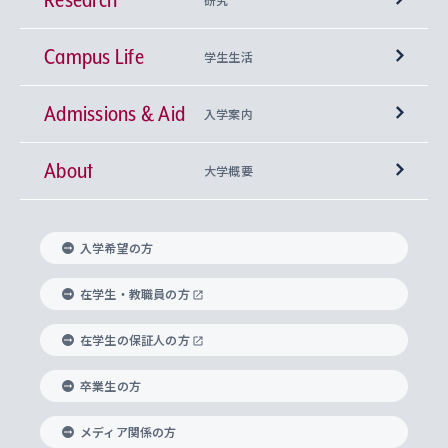
Campus Life
興味から学科を探す
研究所 等
神学部
学生生活
Admissions & Aid
上智大学の全学共通教育
Sophia Open Research Weeks (SORW)
学期区分と授業時間割
文学部
キリスト教文化研究所
入学案内
About
上智大学の語学教育
産官学連携
課外活動
上智大学で取得できる学位
総合人間科学部
中世思想研究所
基盤教育センター
大学概要
上智大学のアドミッション・ポリシー（入学者受
法学部
上智大学のグローバル教育
知的財産
グローバルな学びのコミュニティ
理事長・学長メッセージ
イベロアメリカ研究所
キリスト教人間学
言語教育研究センター
課外教育プログラム
入れの方針）
入学希望の方
経済学部
国際言語情報研究所
学びのサポート
研究支援制度
学生の相談窓口
上智大学の精神
身体知
ボランティア活動
グローバル教育センター
学長・副学長紹介
科目等履修生
在学生・教職員の方
外国語学部
グローバル・コンサーン研究所
思考と表現
大学院
研究活動に関する法令・研究費の使用について
キャリア形成サポート
グローバルエンゲージメント
在学生の保証人の方
上智大学で学ぶ
重点領域研究・自由課題研究
心身の健康相談
上智大学の理念
研究生・外国人特別研究生・国費留学生
卒業生の方
総合グローバル学部
比較文化研究所
データサイエンス
助産学専攻科
住まいのサポート
上智大学公式ソーシャルメディア
海外で学ぶ
ハラスメント防止の取り組み
上智大学の沿革
神学研究科
キャリア形成支援プログラム
上智大学を訪れた世界の知性
交換留学生(海外大学から上智大学で学ぶ)
メディア関係の方