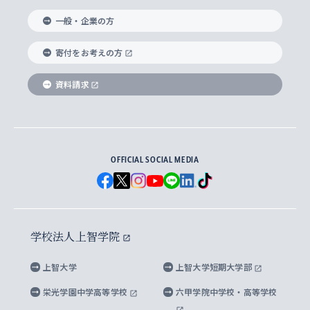
国際教養学部
ヨーロッパ研究所
生涯学習
学校法人上智学院について
障がいのある学生への支援
ソフィア・アーカイブズ
文学研究科
国際派・留学経験者 キャリア支援
グローバル・キャンパス
ノンディグリー生
一般・企業の方
理工学部
アジア文化研究所
上智大学とカトリック
数字で見る上智大学
実践宗教学研究科
就職（内定先）・進路統計
国連Weeks・アフリカWeeks
Sophia Short-term Program受講生
寄付をお考えの方
SPSF（Sophia Program for Sustainable
アメリカ・カナダ研究所
総合人間科学研究科
企業の採用ご担当者様へのご案内
ダイバーシティ＆サステナビリティへの取り組み
上智大学のネットワーク
資料請求
学費・奨学金
Futures） – 持続可能な未来を考える６学科連携
英語コース –
地球環境研究所
法学研究科（法科大学院含む）
卒業生へのご案内
上智大学の出版物
卒業生とのネットワーク
学部入学前に出願する奨学金
上智大学のビジュアル・アイデンティティ
メディア・ジャーナリズム研究所
経済学研究科
OFFICIAL SOCIAL MEDIA
父母・保証人とのネットワーク
上智大学大学案内・大学院案内
学部在学中に出願する奨学金
と校歌
イスラーム地域研究所
言語科学研究科
地域とのネットワーク
広報誌 Vox Sophia
上智大学への取材・キャンパスでの撮影について
国による高等教育の修学支援新制度
上智大学ビジュアル・アイデンティティ
水稀少社会研究センター
学校法人上智学院
グローバル・スタディーズ研究科
学外とのネットワーク
英文広報誌 SOPHIA magazine
大学院生対象の奨学金
上智大学の公開情報
公式キャラクター「ソフィアンくん」
上智大学
上智大学短期大学部
先進機械・構造材料イノベーションセンター
理工学研究科
上智大学出版SUPの出版物
海外留学する際の費用と奨学金
キャンパス案内
上智大学校歌 ・上智大学学生歌
上智大学の教育研究活動等の情報公表
栄光学園中学高等学校
六甲学院中学校・高等学校