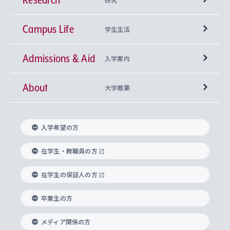
Campus Life
興味から学科を探す
研究所 等
神学部
学生生活
Admissions & Aid
上智大学の全学共通教育
Sophia Open Research Weeks (SORW)
学期区分と授業時間割
文学部
キリスト教文化研究所
入学案内
About
上智大学の語学教育
産官学連携
課外活動
上智大学で取得できる学位
総合人間科学部
中世思想研究所
基盤教育センター
大学概要
上智大学のアドミッション・ポリシー（入学者受
法学部
上智大学のグローバル教育
知的財産
グローバルな学びのコミュニティ
理事長・学長メッセージ
イベロアメリカ研究所
キリスト教人間学
言語教育研究センター
課外教育プログラム
入れの方針）
入学希望の方
経済学部
国際言語情報研究所
学びのサポート
研究支援制度
学生の相談窓口
上智大学の精神
身体知
ボランティア活動
グローバル教育センター
学長・副学長紹介
科目等履修生
在学生・教職員の方
外国語学部
グローバル・コンサーン研究所
思考と表現
大学院
研究活動に関する法令・研究費の使用について
キャリア形成サポート
グローバルエンゲージメント
在学生の保証人の方
上智大学で学ぶ
重点領域研究・自由課題研究
心身の健康相談
上智大学の理念
研究生・外国人特別研究生・国費留学生
卒業生の方
総合グローバル学部
比較文化研究所
データサイエンス
助産学専攻科
住まいのサポート
上智大学公式ソーシャルメディア
海外で学ぶ
ハラスメント防止の取り組み
上智大学の沿革
神学研究科
キャリア形成支援プログラム
上智大学を訪れた世界の知性
交換留学生(海外大学から上智大学で学ぶ)
メディア関係の方