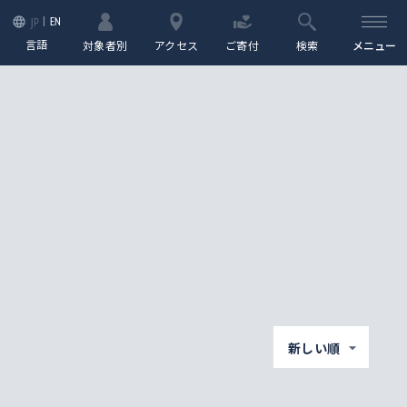
EN
JP
言語
対象者別
アクセス
ご寄付
検索
メニュー
新しい順