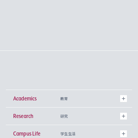
Academics
教育
Research
学部
研究
Campus Life
興味から学科を探す
研究所 等
神学部
学生生活