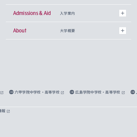
Admissions & Aid
上智大学の全学共通教育
Sophia Open Research Weeks (SORW)
学期区分と授業時間割
文学部
キリスト教文化研究所
入学案内
About
上智大学の語学教育
産官学連携
課外活動
上智大学で取得できる学位
総合人間科学部
中世思想研究所
基盤教育センター
大学概要
上智大学のアドミッション・ポリシー（入学者受
法学部
上智大学のグローバル教育
知的財産
グローバルな学びのコミュニティ
理事長・学長メッセージ
イベロアメリカ研究所
キリスト教人間学
言語教育研究センター
課外教育プログラム
入れの方針）
経済学部
国際言語情報研究所
学びのサポート
研究支援制度
学生の相談窓口
上智大学の精神
身体知
ボランティア活動
グローバル教育センター
学長・副学長紹介
科目等履修生
外国語学部
グローバル・コンサーン研究所
思考と表現
大学院
研究活動に関する法令・研究費の使用について
キャリア形成サポート
グローバルエンゲージメント
上智大学で学ぶ
重点領域研究・自由課題研究
心身の健康相談
上智大学の理念
研究生・外国人特別研究生・国費留学生
六甲学院中学校・高等学校
広島学院中学校・高等学校
総合グローバル学部
比較文化研究所
データサイエンス
助産学専攻科
住まいのサポート
上智大学公式ソーシャルメディア
海外で学ぶ
ハラスメント防止の取り組み
上智大学の沿革
神学研究科
キャリア形成支援プログラム
上智大学を訪れた世界の知性
交換留学生(海外大学から上智大学で学ぶ)
情報
国際教養学部
ヨーロッパ研究所
生涯学習
学校法人上智学院について
障がいのある学生への支援
ソフィア・アーカイブズ
文学研究科
国際派・留学経験者 キャリア支援
グローバル・キャンパス
ノンディグリー生
理工学部
アジア文化研究所
上智大学とカトリック
数字で見る上智大学
実践宗教学研究科
就職（内定先）・進路統計
国連Weeks・アフリカWeeks