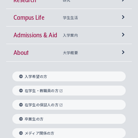
Campus Life
興味から学科を探す
研究所 等
神学部
学生生活
Admissions & Aid
上智大学の全学共通教育
Sophia Open Research Weeks (SORW)
学期区分と授業時間割
文学部
キリスト教文化研究所
入学案内
About
上智大学の語学教育
産官学連携
課外活動
上智大学で取得できる学位
総合人間科学部
中世思想研究所
基盤教育センター
大学概要
上智大学のアドミッション・ポリシー（入学者受
法学部
上智大学のグローバル教育
知的財産
グローバルな学びのコミュニティ
理事長・学長メッセージ
イベロアメリカ研究所
キリスト教人間学
言語教育研究センター
課外教育プログラム
入れの方針）
入学希望の方
経済学部
国際言語情報研究所
学びのサポート
研究支援制度
学生の相談窓口
上智大学の精神
身体知
ボランティア活動
グローバル教育センター
学長・副学長紹介
科目等履修生
在学生・教職員の方
外国語学部
グローバル・コンサーン研究所
思考と表現
大学院
研究活動に関する法令・研究費の使用について
キャリア形成サポート
グローバルエンゲージメント
在学生の保証人の方
上智大学で学ぶ
重点領域研究・自由課題研究
心身の健康相談
上智大学の理念
研究生・外国人特別研究生・国費留学生
卒業生の方
総合グローバル学部
比較文化研究所
データサイエンス
助産学専攻科
住まいのサポート
上智大学公式ソーシャルメディア
海外で学ぶ
ハラスメント防止の取り組み
上智大学の沿革
神学研究科
キャリア形成支援プログラム
上智大学を訪れた世界の知性
交換留学生(海外大学から上智大学で学ぶ)
メディア関係の方