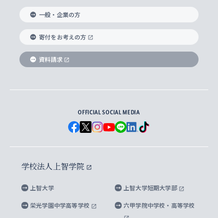
国際教養学部
ヨーロッパ研究所
生涯学習
学校法人上智学院について
障がいのある学生への支援
ソフィア・アーカイブズ
文学研究科
国際派・留学経験者 キャリア支援
グローバル・キャンパス
ノンディグリー生
一般・企業の方
理工学部
アジア文化研究所
上智大学とカトリック
数字で見る上智大学
実践宗教学研究科
就職（内定先）・進路統計
国連Weeks・アフリカWeeks
Sophia Short-term Program受講生
寄付をお考えの方
SPSF（Sophia Program for Sustainable
アメリカ・カナダ研究所
総合人間科学研究科
企業の採用ご担当者様へのご案内
ダイバーシティ＆サステナビリティへの取り組み
上智大学のネットワーク
資料請求
学費・奨学金
Futures） – 持続可能な未来を考える６学科連携
英語コース –
地球環境研究所
法学研究科（法科大学院含む）
卒業生へのご案内
上智大学の出版物
卒業生とのネットワーク
学部入学前に出願する奨学金
上智大学のビジュアル・アイデンティティ
メディア・ジャーナリズム研究所
経済学研究科
OFFICIAL SOCIAL MEDIA
父母・保証人とのネットワーク
上智大学大学案内・大学院案内
学部在学中に出願する奨学金
と校歌
イスラーム地域研究所
言語科学研究科
地域とのネットワーク
広報誌 Vox Sophia
上智大学への取材・キャンパスでの撮影について
国による高等教育の修学支援新制度
上智大学ビジュアル・アイデンティティ
水稀少社会研究センター
学校法人上智学院
グローバル・スタディーズ研究科
学外とのネットワーク
英文広報誌 SOPHIA magazine
大学院生対象の奨学金
上智大学の公開情報
公式キャラクター「ソフィアンくん」
上智大学
上智大学短期大学部
先進機械・構造材料イノベーションセンター
理工学研究科
上智大学出版SUPの出版物
海外留学する際の費用と奨学金
キャンパス案内
上智大学校歌 ・上智大学学生歌
上智大学の教育研究活動等の情報公表
栄光学園中学高等学校
六甲学院中学校・高等学校