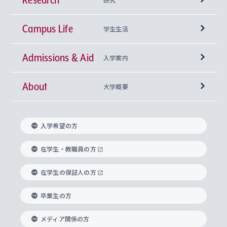
Campus Life
興味から学科を探す
研究所 等
神学部
学生生活
Admissions & Aid
上智大学の全学共通教育
Sophia Open Research Weeks (SORW)
学期区分と授業時間割
文学部
キリスト教文化研究所
入学案内
About
上智大学の語学教育
産官学連携
課外活動
上智大学で取得できる学位
総合人間科学部
中世思想研究所
基盤教育センター
大学概要
上智大学のアドミッション・ポリシー（入学者受
法学部
上智大学のグローバル教育
知的財産
グローバルな学びのコミュニティ
理事長・学長メッセージ
イベロアメリカ研究所
キリスト教人間学
言語教育研究センター
課外教育プログラム
入れの方針）
入学希望の方
経済学部
国際言語情報研究所
学びのサポート
研究支援制度
学生の相談窓口
上智大学の精神
身体知
ボランティア活動
グローバル教育センター
学長・副学長紹介
科目等履修生
在学生・教職員の方
外国語学部
グローバル・コンサーン研究所
思考と表現
大学院
研究活動に関する法令・研究費の使用について
キャリア形成サポート
グローバルエンゲージメント
在学生の保証人の方
上智大学で学ぶ
重点領域研究・自由課題研究
心身の健康相談
上智大学の理念
研究生・外国人特別研究生・国費留学生
卒業生の方
総合グローバル学部
比較文化研究所
データサイエンス
助産学専攻科
住まいのサポート
上智大学公式ソーシャルメディア
海外で学ぶ
ハラスメント防止の取り組み
上智大学の沿革
神学研究科
キャリア形成支援プログラム
上智大学を訪れた世界の知性
交換留学生(海外大学から上智大学で学ぶ)
メディア関係の方