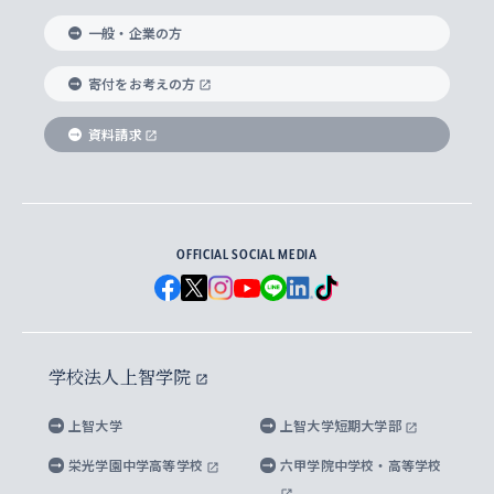
国際教養学部
ヨーロッパ研究所
生涯学習
学校法人上智学院について
障がいのある学生への支援
ソフィア・アーカイブズ
文学研究科
国際派・留学経験者 キャリア支援
グローバル・キャンパス
ノンディグリー生
一般・企業の方
理工学部
アジア文化研究所
上智大学とカトリック
数字で見る上智大学
実践宗教学研究科
就職（内定先）・進路統計
国連Weeks・アフリカWeeks
Sophia Short-term Program受講生
寄付をお考えの方
SPSF（Sophia Program for Sustainable
アメリカ・カナダ研究所
総合人間科学研究科
企業の採用ご担当者様へのご案内
ダイバーシティ＆サステナビリティへの取り組み
上智大学のネットワーク
資料請求
学費・奨学金
Futures） – 持続可能な未来を考える６学科連携
英語コース –
地球環境研究所
法学研究科（法科大学院含む）
卒業生へのご案内
上智大学の出版物
卒業生とのネットワーク
学部入学前に出願する奨学金
上智大学のビジュアル・アイデンティティ
メディア・ジャーナリズム研究所
経済学研究科
OFFICIAL SOCIAL MEDIA
父母・保証人とのネットワーク
上智大学大学案内・大学院案内
学部在学中に出願する奨学金
と校歌
イスラーム地域研究所
言語科学研究科
地域とのネットワーク
広報誌 Vox Sophia
上智大学への取材・キャンパスでの撮影について
国による高等教育の修学支援新制度
上智大学ビジュアル・アイデンティティ
水稀少社会研究センター
学校法人上智学院
グローバル・スタディーズ研究科
学外とのネットワーク
英文広報誌 SOPHIA magazine
大学院生対象の奨学金
上智大学の公開情報
公式キャラクター「ソフィアンくん」
上智大学
上智大学短期大学部
先進機械・構造材料イノベーションセンター
理工学研究科
上智大学出版SUPの出版物
海外留学する際の費用と奨学金
キャンパス案内
上智大学校歌 ・上智大学学生歌
上智大学の教育研究活動等の情報公表
栄光学園中学高等学校
六甲学院中学校・高等学校