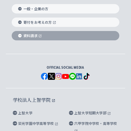
国際教養学部
ヨーロッパ研究所
生涯学習
学校法人上智学院について
障がいのある学生への支援
ソフィア・アーカイブズ
文学研究科
国際派・留学経験者 キャリア支援
グローバル・キャンパス
ノンディグリー生
一般・企業の方
理工学部
アジア文化研究所
上智大学とカトリック
数字で見る上智大学
実践宗教学研究科
就職（内定先）・進路統計
国連Weeks・アフリカWeeks
Sophia Short-term Program受講生
寄付をお考えの方
SPSF（Sophia Program for Sustainable
アメリカ・カナダ研究所
総合人間科学研究科
企業の採用ご担当者様へのご案内
ダイバーシティ＆サステナビリティへの取り組み
上智大学のネットワーク
資料請求
学費・奨学金
Futures） – 持続可能な未来を考える６学科連携
英語コース –
地球環境研究所
法学研究科（法科大学院含む）
卒業生へのご案内
上智大学の出版物
卒業生とのネットワーク
学部入学前に出願する奨学金
上智大学のビジュアル・アイデンティティ
メディア・ジャーナリズム研究所
経済学研究科
OFFICIAL SOCIAL MEDIA
父母・保証人とのネットワーク
上智大学大学案内・大学院案内
学部在学中に出願する奨学金
と校歌
イスラーム地域研究所
言語科学研究科
地域とのネットワーク
広報誌 Vox Sophia
上智大学への取材・キャンパスでの撮影について
国による高等教育の修学支援新制度
上智大学ビジュアル・アイデンティティ
水稀少社会研究センター
学校法人上智学院
グローバル・スタディーズ研究科
学外とのネットワーク
英文広報誌 SOPHIA magazine
大学院生対象の奨学金
上智大学の公開情報
公式キャラクター「ソフィアンくん」
上智大学
上智大学短期大学部
先進機械・構造材料イノベーションセンター
理工学研究科
上智大学出版SUPの出版物
海外留学する際の費用と奨学金
キャンパス案内
上智大学校歌 ・上智大学学生歌
上智大学の教育研究活動等の情報公表
栄光学園中学高等学校
六甲学院中学校・高等学校