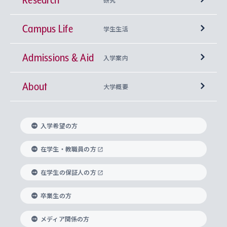
Campus Life
興味から学科を探す
研究所 等
神学部
学生生活
Admissions & Aid
上智大学の全学共通教育
Sophia Open Research Weeks (SORW)
学期区分と授業時間割
文学部
キリスト教文化研究所
入学案内
About
上智大学の語学教育
産官学連携
課外活動
上智大学で取得できる学位
総合人間科学部
中世思想研究所
基盤教育センター
大学概要
上智大学のアドミッション・ポリシー（入学者受
法学部
上智大学のグローバル教育
知的財産
グローバルな学びのコミュニティ
理事長・学長メッセージ
イベロアメリカ研究所
キリスト教人間学
言語教育研究センター
課外教育プログラム
入れの方針）
入学希望の方
経済学部
国際言語情報研究所
学びのサポート
研究支援制度
学生の相談窓口
上智大学の精神
身体知
ボランティア活動
グローバル教育センター
学長・副学長紹介
科目等履修生
在学生・教職員の方
外国語学部
グローバル・コンサーン研究所
思考と表現
大学院
研究活動に関する法令・研究費の使用について
キャリア形成サポート
グローバルエンゲージメント
在学生の保証人の方
上智大学で学ぶ
重点領域研究・自由課題研究
心身の健康相談
上智大学の理念
研究生・外国人特別研究生・国費留学生
卒業生の方
総合グローバル学部
比較文化研究所
データサイエンス
助産学専攻科
住まいのサポート
上智大学公式ソーシャルメディア
海外で学ぶ
ハラスメント防止の取り組み
上智大学の沿革
神学研究科
キャリア形成支援プログラム
上智大学を訪れた世界の知性
交換留学生(海外大学から上智大学で学ぶ)
メディア関係の方