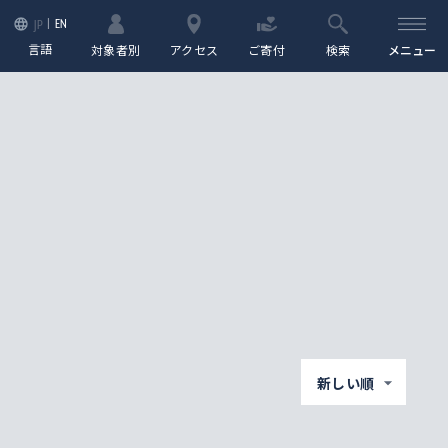
EN
JP
言語
対象者別
アクセス
ご寄付
検索
メニュー
新しい順