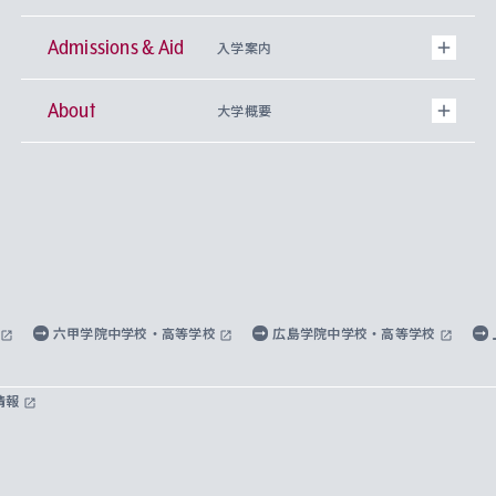
Admissions & Aid
上智大学の全学共通教育
Sophia Open Research Weeks (SORW)
学期区分と授業時間割
文学部
キリスト教文化研究所
入学案内
About
上智大学の語学教育
産官学連携
課外活動
上智大学で取得できる学位
総合人間科学部
中世思想研究所
基盤教育センター
大学概要
上智大学のアドミッション・ポリシー（入学者受
法学部
上智大学のグローバル教育
知的財産
グローバルな学びのコミュニティ
理事長・学長メッセージ
イベロアメリカ研究所
キリスト教人間学
言語教育研究センター
課外教育プログラム
入れの方針）
経済学部
国際言語情報研究所
学びのサポート
研究支援制度
学生の相談窓口
上智大学の精神
身体知
ボランティア活動
グローバル教育センター
学長・副学長紹介
科目等履修生
外国語学部
グローバル・コンサーン研究所
思考と表現
大学院
研究活動に関する法令・研究費の使用について
キャリア形成サポート
グローバルエンゲージメント
上智大学で学ぶ
重点領域研究・自由課題研究
心身の健康相談
上智大学の理念
研究生・外国人特別研究生・国費留学生
六甲学院中学校・高等学校
広島学院中学校・高等学校
総合グローバル学部
比較文化研究所
データサイエンス
助産学専攻科
住まいのサポート
上智大学公式ソーシャルメディア
海外で学ぶ
ハラスメント防止の取り組み
上智大学の沿革
神学研究科
キャリア形成支援プログラム
上智大学を訪れた世界の知性
交換留学生(海外大学から上智大学で学ぶ)
情報
国際教養学部
ヨーロッパ研究所
生涯学習
学校法人上智学院について
障がいのある学生への支援
ソフィア・アーカイブズ
文学研究科
国際派・留学経験者 キャリア支援
グローバル・キャンパス
ノンディグリー生
理工学部
アジア文化研究所
上智大学とカトリック
数字で見る上智大学
実践宗教学研究科
就職（内定先）・進路統計
国連Weeks・アフリカWeeks