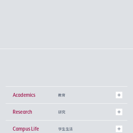
Academics
教育
Research
学部
研究
Campus Life
興味から学科を探す
研究所 等
神学部
学生生活