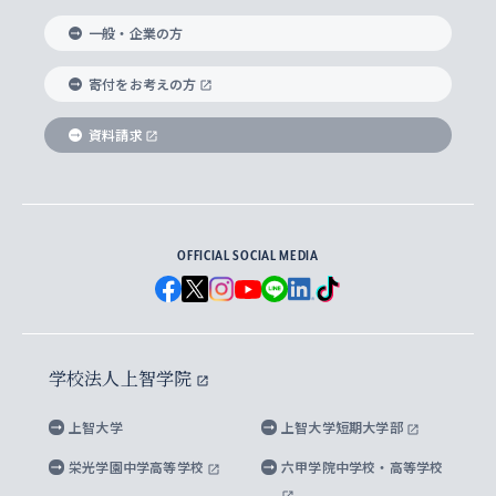
国際教養学部
ヨーロッパ研究所
生涯学習
学校法人上智学院について
障がいのある学生への支援
ソフィア・アーカイブズ
文学研究科
国際派・留学経験者 キャリア支援
グローバル・キャンパス
ノンディグリー生
一般・企業の方
理工学部
アジア文化研究所
上智大学とカトリック
数字で見る上智大学
実践宗教学研究科
就職（内定先）・進路統計
国連Weeks・アフリカWeeks
Sophia Short-term Program受講生
寄付をお考えの方
SPSF（Sophia Program for Sustainable
アメリカ・カナダ研究所
総合人間科学研究科
企業の採用ご担当者様へのご案内
ダイバーシティ＆サステナビリティへの取り組み
上智大学のネットワーク
資料請求
学費・奨学金
Futures） – 持続可能な未来を考える６学科連携
英語コース –
地球環境研究所
法学研究科（法科大学院含む）
卒業生へのご案内
上智大学の出版物
卒業生とのネットワーク
学部入学前に出願する奨学金
上智大学のビジュアル・アイデンティティ
メディア・ジャーナリズム研究所
経済学研究科
OFFICIAL SOCIAL MEDIA
父母・保証人とのネットワーク
上智大学大学案内・大学院案内
学部在学中に出願する奨学金
と校歌
イスラーム地域研究所
言語科学研究科
地域とのネットワーク
広報誌 Vox Sophia
上智大学への取材・キャンパスでの撮影について
国による高等教育の修学支援新制度
上智大学ビジュアル・アイデンティティ
水稀少社会研究センター
学校法人上智学院
グローバル・スタディーズ研究科
学外とのネットワーク
英文広報誌 SOPHIA magazine
大学院生対象の奨学金
上智大学の公開情報
公式キャラクター「ソフィアンくん」
上智大学
上智大学短期大学部
先進機械・構造材料イノベーションセンター
理工学研究科
上智大学出版SUPの出版物
海外留学する際の費用と奨学金
キャンパス案内
上智大学校歌 ・上智大学学生歌
上智大学の教育研究活動等の情報公表
栄光学園中学高等学校
六甲学院中学校・高等学校