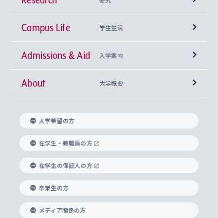
Campus Life
興味から学科を探す
研究所 等
神学部
学生生活
Admissions & Aid
上智大学の全学共通教育
Sophia Open Research Weeks (SORW)
学期区分と授業時間割
文学部
キリスト教文化研究所
入学案内
About
上智大学の語学教育
産官学連携
課外活動
上智大学で取得できる学位
総合人間科学部
中世思想研究所
基盤教育センター
大学概要
上智大学のアドミッション・ポリシー（入学者受
法学部
上智大学のグローバル教育
知的財産
グローバルな学びのコミュニティ
理事長・学長メッセージ
イベロアメリカ研究所
キリスト教人間学
言語教育研究センター
課外教育プログラム
入れの方針）
入学希望の方
経済学部
国際言語情報研究所
学びのサポート
研究支援制度
学生の相談窓口
上智大学の精神
身体知
ボランティア活動
グローバル教育センター
学長・副学長紹介
科目等履修生
在学生・教職員の方
外国語学部
グローバル・コンサーン研究所
思考と表現
大学院
研究活動に関する法令・研究費の使用について
キャリア形成サポート
グローバルエンゲージメント
在学生の保証人の方
上智大学で学ぶ
重点領域研究・自由課題研究
心身の健康相談
上智大学の理念
研究生・外国人特別研究生・国費留学生
卒業生の方
総合グローバル学部
比較文化研究所
データサイエンス
助産学専攻科
住まいのサポート
上智大学公式ソーシャルメディア
海外で学ぶ
ハラスメント防止の取り組み
上智大学の沿革
神学研究科
キャリア形成支援プログラム
上智大学を訪れた世界の知性
交換留学生(海外大学から上智大学で学ぶ)
メディア関係の方