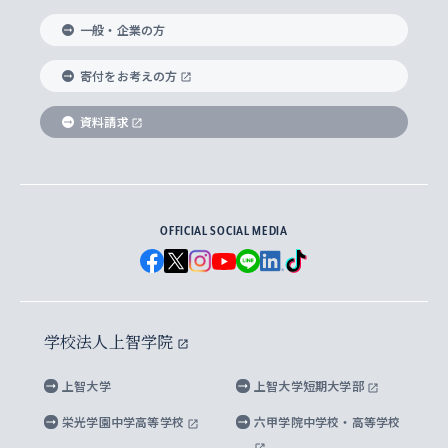
国際教養学部
ヨーロッパ研究所
生涯学習
学校法人上智学院について
障がいのある学生への支援
ソフィア・アーカイブズ
文学研究科
国際派・留学経験者 キャリア支援
グローバル・キャンパス
ノンディグリー生
一般・企業の方
理工学部
アジア文化研究所
上智大学とカトリック
数字で見る上智大学
実践宗教学研究科
就職（内定先）・進路統計
国連Weeks・アフリカWeeks
Sophia Short-term Program受講生
寄付をお考えの方
SPSF（Sophia Program for Sustainable
アメリカ・カナダ研究所
総合人間科学研究科
企業の採用ご担当者様へのご案内
ダイバーシティ＆サステナビリティへの取り組み
上智大学のネットワーク
資料請求
学費・奨学金
Futures） – 持続可能な未来を考える６学科連携
英語コース –
地球環境研究所
法学研究科（法科大学院含む）
卒業生へのご案内
上智大学の出版物
卒業生とのネットワーク
学部入学前に出願する奨学金
上智大学のビジュアル・アイデンティティ
メディア・ジャーナリズム研究所
経済学研究科
OFFICIAL SOCIAL MEDIA
父母・保証人とのネットワーク
上智大学大学案内・大学院案内
学部在学中に出願する奨学金
と校歌
イスラーム地域研究所
言語科学研究科
地域とのネットワーク
広報誌 Vox Sophia
上智大学への取材・キャンパスでの撮影について
国による高等教育の修学支援新制度
上智大学ビジュアル・アイデンティティ
水稀少社会研究センター
学校法人上智学院
グローバル・スタディーズ研究科
学外とのネットワーク
英文広報誌 SOPHIA magazine
大学院生対象の奨学金
上智大学の公開情報
公式キャラクター「ソフィアンくん」
上智大学
上智大学短期大学部
先進機械・構造材料イノベーションセンター
理工学研究科
上智大学出版SUPの出版物
海外留学する際の費用と奨学金
キャンパス案内
上智大学校歌 ・上智大学学生歌
上智大学の教育研究活動等の情報公表
栄光学園中学高等学校
六甲学院中学校・高等学校