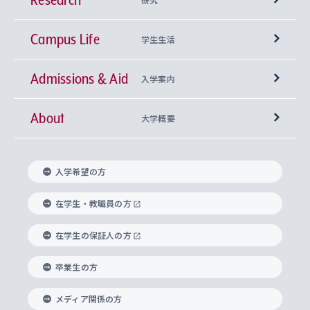
Campus Life
興味から学科を探す
研究所 等
神学部
学生生活
Admissions & Aid
上智大学の全学共通教育
Sophia Open Research Weeks (SORW)
学期区分と授業時間割
文学部
キリスト教文化研究所
入学案内
About
上智大学の語学教育
産官学連携
課外活動
上智大学で取得できる学位
総合人間科学部
中世思想研究所
基盤教育センター
大学概要
上智大学のアドミッション・ポリシー（入学者受
法学部
上智大学のグローバル教育
知的財産
グローバルな学びのコミュニティ
理事長・学長メッセージ
イベロアメリカ研究所
キリスト教人間学
言語教育研究センター
課外教育プログラム
入れの方針）
入学希望の方
経済学部
国際言語情報研究所
学びのサポート
研究支援制度
学生の相談窓口
上智大学の精神
身体知
ボランティア活動
グローバル教育センター
学長・副学長紹介
科目等履修生
在学生・教職員の方
外国語学部
グローバル・コンサーン研究所
思考と表現
大学院
研究活動に関する法令・研究費の使用について
キャリア形成サポート
グローバルエンゲージメント
在学生の保証人の方
上智大学で学ぶ
重点領域研究・自由課題研究
心身の健康相談
上智大学の理念
研究生・外国人特別研究生・国費留学生
卒業生の方
総合グローバル学部
比較文化研究所
データサイエンス
助産学専攻科
住まいのサポート
上智大学公式ソーシャルメディア
海外で学ぶ
ハラスメント防止の取り組み
上智大学の沿革
神学研究科
キャリア形成支援プログラム
上智大学を訪れた世界の知性
交換留学生(海外大学から上智大学で学ぶ)
メディア関係の方