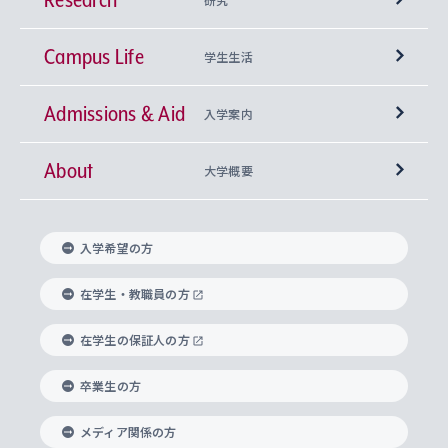
Campus Life
興味から学科を探す
研究所 等
神学部
学生生活
Admissions & Aid
上智大学の全学共通教育
Sophia Open Research Weeks (SORW)
学期区分と授業時間割
文学部
キリスト教文化研究所
入学案内
About
上智大学の語学教育
産官学連携
課外活動
上智大学で取得できる学位
総合人間科学部
中世思想研究所
基盤教育センター
大学概要
上智大学のアドミッション・ポリシー（入学者受
法学部
上智大学のグローバル教育
知的財産
グローバルな学びのコミュニティ
理事長・学長メッセージ
イベロアメリカ研究所
キリスト教人間学
言語教育研究センター
課外教育プログラム
入れの方針）
入学希望の方
経済学部
国際言語情報研究所
学びのサポート
研究支援制度
学生の相談窓口
上智大学の精神
身体知
ボランティア活動
グローバル教育センター
学長・副学長紹介
科目等履修生
在学生・教職員の方
外国語学部
グローバル・コンサーン研究所
思考と表現
大学院
研究活動に関する法令・研究費の使用について
キャリア形成サポート
グローバルエンゲージメント
在学生の保証人の方
上智大学で学ぶ
重点領域研究・自由課題研究
心身の健康相談
上智大学の理念
研究生・外国人特別研究生・国費留学生
卒業生の方
総合グローバル学部
比較文化研究所
データサイエンス
助産学専攻科
住まいのサポート
上智大学公式ソーシャルメディア
海外で学ぶ
ハラスメント防止の取り組み
上智大学の沿革
神学研究科
キャリア形成支援プログラム
上智大学を訪れた世界の知性
交換留学生(海外大学から上智大学で学ぶ)
メディア関係の方