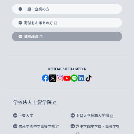
国際教養学部
ヨーロッパ研究所
生涯学習
学校法人上智学院について
障がいのある学生への支援
ソフィア・アーカイブズ
文学研究科
国際派・留学経験者 キャリア支援
グローバル・キャンパス
ノンディグリー生
一般・企業の方
理工学部
アジア文化研究所
上智大学とカトリック
数字で見る上智大学
実践宗教学研究科
就職（内定先）・進路統計
国連Weeks・アフリカWeeks
Sophia Short-term Program受講生
寄付をお考えの方
SPSF（Sophia Program for Sustainable
アメリカ・カナダ研究所
総合人間科学研究科
企業の採用ご担当者様へのご案内
ダイバーシティ＆サステナビリティへの取り組み
上智大学のネットワーク
資料請求
学費・奨学金
Futures） – 持続可能な未来を考える６学科連携
英語コース –
地球環境研究所
法学研究科（法科大学院含む）
卒業生へのご案内
上智大学の出版物
卒業生とのネットワーク
学部入学前に出願する奨学金
上智大学のビジュアル・アイデンティティ
メディア・ジャーナリズム研究所
経済学研究科
OFFICIAL SOCIAL MEDIA
父母・保証人とのネットワーク
上智大学大学案内・大学院案内
学部在学中に出願する奨学金
と校歌
イスラーム地域研究所
言語科学研究科
地域とのネットワーク
広報誌 Vox Sophia
上智大学への取材・キャンパスでの撮影について
国による高等教育の修学支援新制度
上智大学ビジュアル・アイデンティティ
水稀少社会研究センター
学校法人上智学院
グローバル・スタディーズ研究科
学外とのネットワーク
英文広報誌 SOPHIA magazine
大学院生対象の奨学金
上智大学の公開情報
公式キャラクター「ソフィアンくん」
上智大学
上智大学短期大学部
先進機械・構造材料イノベーションセンター
理工学研究科
上智大学出版SUPの出版物
海外留学する際の費用と奨学金
キャンパス案内
上智大学校歌 ・上智大学学生歌
上智大学の教育研究活動等の情報公表
栄光学園中学高等学校
六甲学院中学校・高等学校