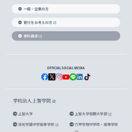
国際教養学部
ヨーロッパ研究所
生涯学習
学校法人上智学院について
障がいのある学生への支援
ソフィア・アーカイブズ
文学研究科
国際派・留学経験者 キャリア支援
グローバル・キャンパス
ノンディグリー生
一般・企業の方
理工学部
アジア文化研究所
上智大学とカトリック
数字で見る上智大学
実践宗教学研究科
就職（内定先）・進路統計
国連Weeks・アフリカWeeks
Sophia Short-term Program受講生
寄付をお考えの方
SPSF（Sophia Program for Sustainable
アメリカ・カナダ研究所
総合人間科学研究科
企業の採用ご担当者様へのご案内
ダイバーシティ＆サステナビリティへの取り組み
上智大学のネットワーク
資料請求
学費・奨学金
Futures） – 持続可能な未来を考える６学科連携
英語コース –
地球環境研究所
法学研究科（法科大学院含む）
卒業生へのご案内
上智大学の出版物
卒業生とのネットワーク
学部入学前に出願する奨学金
上智大学のビジュアル・アイデンティティ
メディア・ジャーナリズム研究所
経済学研究科
OFFICIAL SOCIAL MEDIA
父母・保証人とのネットワーク
上智大学大学案内・大学院案内
学部在学中に出願する奨学金
と校歌
イスラーム地域研究所
言語科学研究科
地域とのネットワーク
広報誌 Vox Sophia
上智大学への取材・キャンパスでの撮影について
国による高等教育の修学支援新制度
上智大学ビジュアル・アイデンティティ
水稀少社会研究センター
学校法人上智学院
グローバル・スタディーズ研究科
学外とのネットワーク
英文広報誌 SOPHIA magazine
大学院生対象の奨学金
上智大学の公開情報
公式キャラクター「ソフィアンくん」
上智大学
上智大学短期大学部
先進機械・構造材料イノベーションセンター
理工学研究科
上智大学出版SUPの出版物
海外留学する際の費用と奨学金
キャンパス案内
上智大学校歌 ・上智大学学生歌
上智大学の教育研究活動等の情報公表
栄光学園中学高等学校
六甲学院中学校・高等学校