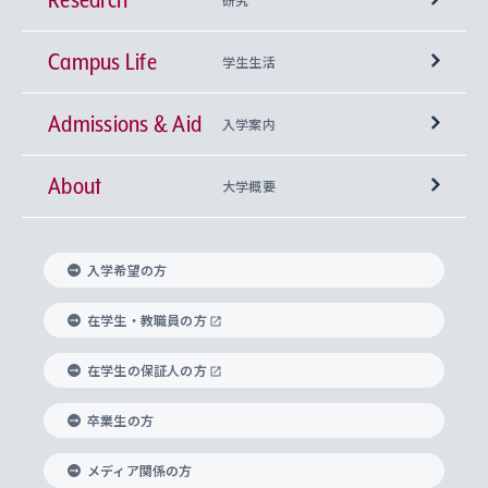
Campus Life
興味から学科を探す
研究所 等
神学部
学生生活
Admissions & Aid
上智大学の全学共通教育
Sophia Open Research Weeks (SORW)
学期区分と授業時間割
文学部
キリスト教文化研究所
入学案内
About
上智大学の語学教育
産官学連携
課外活動
上智大学で取得できる学位
総合人間科学部
中世思想研究所
基盤教育センター
大学概要
上智大学のアドミッション・ポリシー（入学者受
法学部
上智大学のグローバル教育
知的財産
グローバルな学びのコミュニティ
理事長・学長メッセージ
イベロアメリカ研究所
キリスト教人間学
言語教育研究センター
課外教育プログラム
入れの方針）
入学希望の方
経済学部
国際言語情報研究所
学びのサポート
研究支援制度
学生の相談窓口
上智大学の精神
身体知
ボランティア活動
グローバル教育センター
学長・副学長紹介
科目等履修生
在学生・教職員の方
外国語学部
グローバル・コンサーン研究所
思考と表現
大学院
研究活動に関する法令・研究費の使用について
キャリア形成サポート
グローバルエンゲージメント
在学生の保証人の方
上智大学で学ぶ
重点領域研究・自由課題研究
心身の健康相談
上智大学の理念
研究生・外国人特別研究生・国費留学生
卒業生の方
総合グローバル学部
比較文化研究所
データサイエンス
助産学専攻科
住まいのサポート
上智大学公式ソーシャルメディア
海外で学ぶ
ハラスメント防止の取り組み
上智大学の沿革
神学研究科
キャリア形成支援プログラム
上智大学を訪れた世界の知性
交換留学生(海外大学から上智大学で学ぶ)
メディア関係の方