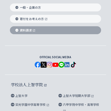
国際教養学部
ヨーロッパ研究所
生涯学習
学校法人上智学院について
障がいのある学生への支援
ソフィア・アーカイブズ
文学研究科
国際派・留学経験者 キャリア支援
グローバル・キャンパス
ノンディグリー生
一般・企業の方
理工学部
アジア文化研究所
上智大学とカトリック
数字で見る上智大学
実践宗教学研究科
就職（内定先）・進路統計
国連Weeks・アフリカWeeks
Sophia Short-term Program受講生
寄付をお考えの方
SPSF（Sophia Program for Sustainable
アメリカ・カナダ研究所
総合人間科学研究科
企業の採用ご担当者様へのご案内
ダイバーシティ＆サステナビリティへの取り組み
上智大学のネットワーク
資料請求
学費・奨学金
Futures） – 持続可能な未来を考える６学科連携
英語コース –
地球環境研究所
法学研究科（法科大学院含む）
卒業生へのご案内
上智大学の出版物
卒業生とのネットワーク
学部入学前に出願する奨学金
上智大学のビジュアル・アイデンティティ
メディア・ジャーナリズム研究所
経済学研究科
OFFICIAL SOCIAL MEDIA
父母・保証人とのネットワーク
上智大学大学案内・大学院案内
学部在学中に出願する奨学金
と校歌
イスラーム地域研究所
言語科学研究科
地域とのネットワーク
広報誌 Vox Sophia
上智大学への取材・キャンパスでの撮影について
国による高等教育の修学支援新制度
上智大学ビジュアル・アイデンティティ
水稀少社会研究センター
学校法人上智学院
グローバル・スタディーズ研究科
学外とのネットワーク
英文広報誌 SOPHIA magazine
大学院生対象の奨学金
上智大学の公開情報
公式キャラクター「ソフィアンくん」
上智大学
上智大学短期大学部
先進機械・構造材料イノベーションセンター
理工学研究科
上智大学出版SUPの出版物
海外留学する際の費用と奨学金
キャンパス案内
上智大学校歌 ・上智大学学生歌
上智大学の教育研究活動等の情報公表
栄光学園中学高等学校
六甲学院中学校・高等学校