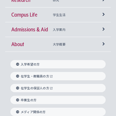
Campus Life
興味から学科を探す
研究所 等
神学部
学生生活
Admissions & Aid
上智大学の全学共通教育
Sophia Open Research Weeks (SORW)
学期区分と授業時間割
文学部
キリスト教文化研究所
入学案内
About
上智大学の語学教育
産官学連携
課外活動
上智大学で取得できる学位
総合人間科学部
中世思想研究所
基盤教育センター
大学概要
上智大学のアドミッション・ポリシー（入学者受
法学部
上智大学のグローバル教育
知的財産
グローバルな学びのコミュニティ
理事長・学長メッセージ
イベロアメリカ研究所
キリスト教人間学
言語教育研究センター
課外教育プログラム
入れの方針）
入学希望の方
経済学部
国際言語情報研究所
学びのサポート
研究支援制度
学生の相談窓口
上智大学の精神
身体知
ボランティア活動
グローバル教育センター
学長・副学長紹介
科目等履修生
在学生・教職員の方
外国語学部
グローバル・コンサーン研究所
思考と表現
大学院
研究活動に関する法令・研究費の使用について
キャリア形成サポート
グローバルエンゲージメント
在学生の保証人の方
上智大学で学ぶ
重点領域研究・自由課題研究
心身の健康相談
上智大学の理念
研究生・外国人特別研究生・国費留学生
卒業生の方
総合グローバル学部
比較文化研究所
データサイエンス
助産学専攻科
住まいのサポート
上智大学公式ソーシャルメディア
海外で学ぶ
ハラスメント防止の取り組み
上智大学の沿革
神学研究科
キャリア形成支援プログラム
上智大学を訪れた世界の知性
交換留学生(海外大学から上智大学で学ぶ)
メディア関係の方