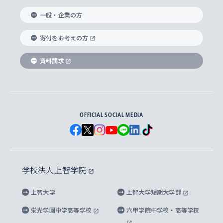
国際教養学部
ヨーロッパ研究所
生涯学習
学校法人上智学院について
障がいのある学生への支援
ソフィア・アーカイブズ
文学研究科
国際派・留学経験者 キャリア支援
グローバル・キャンパス
ノンディグリー生
一般・企業の方
理工学部
アジア文化研究所
上智大学とカトリック
数字で見る上智大学
実践宗教学研究科
就職（内定先）・進路統計
国連Weeks・アフリカWeeks
Sophia Short-term Program受講生
寄付をお考えの方
SPSF（Sophia Program for Sustainable
アメリカ・カナダ研究所
総合人間科学研究科
企業の採用ご担当者様へのご案内
ダイバーシティ＆サステナビリティへの取り組み
上智大学のネットワーク
資料請求
学費・奨学金
Futures） – 持続可能な未来を考える６学科連携
英語コース –
地球環境研究所
法学研究科（法科大学院含む）
卒業生へのご案内
上智大学の出版物
卒業生とのネットワーク
学部入学前に出願する奨学金
上智大学のビジュアル・アイデンティティ
メディア・ジャーナリズム研究所
経済学研究科
OFFICIAL SOCIAL MEDIA
父母・保証人とのネットワーク
上智大学大学案内・大学院案内
学部在学中に出願する奨学金
と校歌
イスラーム地域研究所
言語科学研究科
地域とのネットワーク
広報誌 Vox Sophia
上智大学への取材・キャンパスでの撮影について
国による高等教育の修学支援新制度
上智大学ビジュアル・アイデンティティ
水稀少社会研究センター
学校法人上智学院
グローバル・スタディーズ研究科
学外とのネットワーク
英文広報誌 SOPHIA magazine
大学院生対象の奨学金
上智大学の公開情報
公式キャラクター「ソフィアンくん」
上智大学
上智大学短期大学部
先進機械・構造材料イノベーションセンター
理工学研究科
上智大学出版SUPの出版物
海外留学する際の費用と奨学金
キャンパス案内
上智大学校歌 ・上智大学学生歌
上智大学の教育研究活動等の情報公表
栄光学園中学高等学校
六甲学院中学校・高等学校