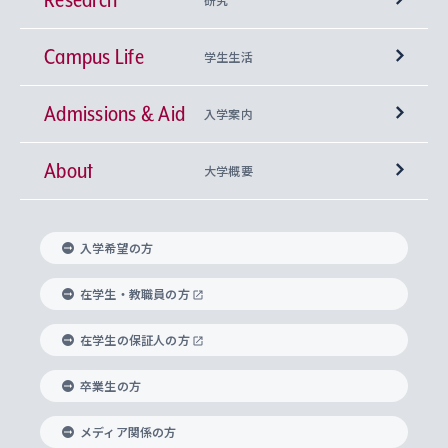
Campus Life
興味から学科を探す
研究所 等
神学部
学生生活
Admissions & Aid
上智大学の全学共通教育
Sophia Open Research Weeks (SORW)
学期区分と授業時間割
文学部
キリスト教文化研究所
入学案内
About
上智大学の語学教育
産官学連携
課外活動
上智大学で取得できる学位
総合人間科学部
中世思想研究所
基盤教育センター
大学概要
上智大学のアドミッション・ポリシー（入学者受
法学部
上智大学のグローバル教育
知的財産
グローバルな学びのコミュニティ
理事長・学長メッセージ
イベロアメリカ研究所
キリスト教人間学
言語教育研究センター
課外教育プログラム
入れの方針）
入学希望の方
経済学部
国際言語情報研究所
学びのサポート
研究支援制度
学生の相談窓口
上智大学の精神
身体知
ボランティア活動
グローバル教育センター
学長・副学長紹介
科目等履修生
在学生・教職員の方
外国語学部
グローバル・コンサーン研究所
思考と表現
大学院
研究活動に関する法令・研究費の使用について
キャリア形成サポート
グローバルエンゲージメント
在学生の保証人の方
上智大学で学ぶ
重点領域研究・自由課題研究
心身の健康相談
上智大学の理念
研究生・外国人特別研究生・国費留学生
卒業生の方
総合グローバル学部
比較文化研究所
データサイエンス
助産学専攻科
住まいのサポート
上智大学公式ソーシャルメディア
海外で学ぶ
ハラスメント防止の取り組み
上智大学の沿革
神学研究科
キャリア形成支援プログラム
上智大学を訪れた世界の知性
交換留学生(海外大学から上智大学で学ぶ)
メディア関係の方