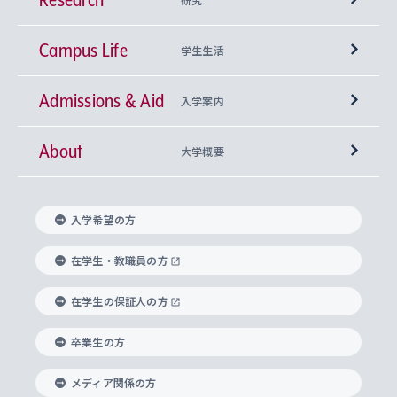
Campus Life
興味から学科を探す
研究所 等
神学部
学生生活
Admissions & Aid
上智大学の全学共通教育
Sophia Open Research Weeks (SORW)
学期区分と授業時間割
文学部
キリスト教文化研究所
入学案内
About
上智大学の語学教育
産官学連携
課外活動
上智大学で取得できる学位
総合人間科学部
中世思想研究所
基盤教育センター
大学概要
上智大学のアドミッション・ポリシー（入学者受
法学部
上智大学のグローバル教育
知的財産
グローバルな学びのコミュニティ
理事長・学長メッセージ
イベロアメリカ研究所
キリスト教人間学
言語教育研究センター
課外教育プログラム
入れの方針）
入学希望の方
経済学部
国際言語情報研究所
学びのサポート
研究支援制度
学生の相談窓口
上智大学の精神
身体知
ボランティア活動
グローバル教育センター
学長・副学長紹介
科目等履修生
在学生・教職員の方
外国語学部
グローバル・コンサーン研究所
思考と表現
大学院
研究活動に関する法令・研究費の使用について
キャリア形成サポート
グローバルエンゲージメント
在学生の保証人の方
上智大学で学ぶ
重点領域研究・自由課題研究
心身の健康相談
上智大学の理念
研究生・外国人特別研究生・国費留学生
卒業生の方
総合グローバル学部
比較文化研究所
データサイエンス
助産学専攻科
住まいのサポート
上智大学公式ソーシャルメディア
海外で学ぶ
ハラスメント防止の取り組み
上智大学の沿革
神学研究科
キャリア形成支援プログラム
上智大学を訪れた世界の知性
交換留学生(海外大学から上智大学で学ぶ)
メディア関係の方