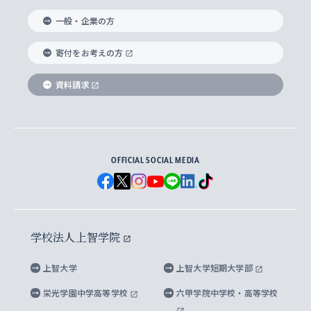
国際教養学部
ヨーロッパ研究所
生涯学習
学校法人上智学院について
障がいのある学生への支援
ソフィア・アーカイブズ
文学研究科
国際派・留学経験者 キャリア支援
グローバル・キャンパス
ノンディグリー生
一般・企業の方
理工学部
アジア文化研究所
上智大学とカトリック
数字で見る上智大学
実践宗教学研究科
就職（内定先）・進路統計
国連Weeks・アフリカWeeks
Sophia Short-term Program受講生
寄付をお考えの方
SPSF（Sophia Program for Sustainable
アメリカ・カナダ研究所
総合人間科学研究科
企業の採用ご担当者様へのご案内
ダイバーシティ＆サステナビリティへの取り組み
上智大学のネットワーク
資料請求
学費・奨学金
Futures） – 持続可能な未来を考える６学科連携
英語コース –
地球環境研究所
法学研究科（法科大学院含む）
卒業生へのご案内
上智大学の出版物
卒業生とのネットワーク
学部入学前に出願する奨学金
上智大学のビジュアル・アイデンティティ
メディア・ジャーナリズム研究所
経済学研究科
OFFICIAL SOCIAL MEDIA
父母・保証人とのネットワーク
上智大学大学案内・大学院案内
学部在学中に出願する奨学金
と校歌
イスラーム地域研究所
言語科学研究科
地域とのネットワーク
広報誌 Vox Sophia
上智大学への取材・キャンパスでの撮影について
国による高等教育の修学支援新制度
上智大学ビジュアル・アイデンティティ
水稀少社会研究センター
学校法人上智学院
グローバル・スタディーズ研究科
学外とのネットワーク
英文広報誌 SOPHIA magazine
大学院生対象の奨学金
上智大学の公開情報
公式キャラクター「ソフィアンくん」
上智大学
上智大学短期大学部
先進機械・構造材料イノベーションセンター
理工学研究科
上智大学出版SUPの出版物
海外留学する際の費用と奨学金
キャンパス案内
上智大学校歌 ・上智大学学生歌
上智大学の教育研究活動等の情報公表
栄光学園中学高等学校
六甲学院中学校・高等学校