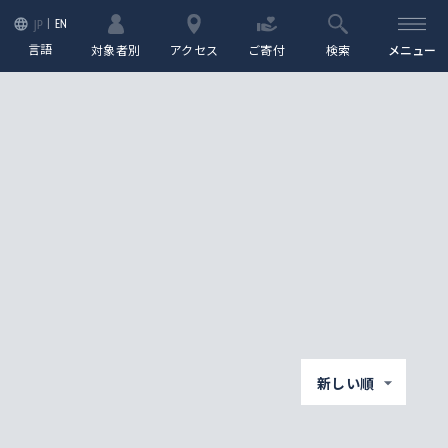
EN
JP
言語
対象者別
アクセス
ご寄付
検索
メニュー
新しい順