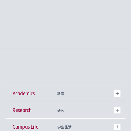
Academics
教育
Research
学部
研究
Campus Life
興味から学科を探す
研究所 等
神学部
学生生活