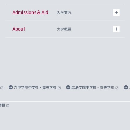
Admissions & Aid
上智大学の全学共通教育
Sophia Open Research Weeks (SORW)
学期区分と授業時間割
文学部
キリスト教文化研究所
入学案内
About
上智大学の語学教育
産官学連携
課外活動
上智大学で取得できる学位
総合人間科学部
中世思想研究所
基盤教育センター
大学概要
上智大学のアドミッション・ポリシー（入学者受
法学部
上智大学のグローバル教育
知的財産
グローバルな学びのコミュニティ
理事長・学長メッセージ
イベロアメリカ研究所
キリスト教人間学
言語教育研究センター
課外教育プログラム
入れの方針）
経済学部
国際言語情報研究所
学びのサポート
研究支援制度
学生の相談窓口
上智大学の精神
身体知
ボランティア活動
グローバル教育センター
学長・副学長紹介
科目等履修生
外国語学部
グローバル・コンサーン研究所
思考と表現
大学院
研究活動に関する法令・研究費の使用について
キャリア形成サポート
グローバルエンゲージメント
上智大学で学ぶ
重点領域研究・自由課題研究
心身の健康相談
上智大学の理念
研究生・外国人特別研究生・国費留学生
六甲学院中学校・高等学校
広島学院中学校・高等学校
総合グローバル学部
比較文化研究所
データサイエンス
助産学専攻科
住まいのサポート
上智大学公式ソーシャルメディア
海外で学ぶ
ハラスメント防止の取り組み
上智大学の沿革
神学研究科
キャリア形成支援プログラム
上智大学を訪れた世界の知性
交換留学生(海外大学から上智大学で学ぶ)
情報
国際教養学部
ヨーロッパ研究所
生涯学習
学校法人上智学院について
障がいのある学生への支援
ソフィア・アーカイブズ
文学研究科
国際派・留学経験者 キャリア支援
グローバル・キャンパス
ノンディグリー生
理工学部
アジア文化研究所
上智大学とカトリック
数字で見る上智大学
実践宗教学研究科
就職（内定先）・進路統計
国連Weeks・アフリカWeeks